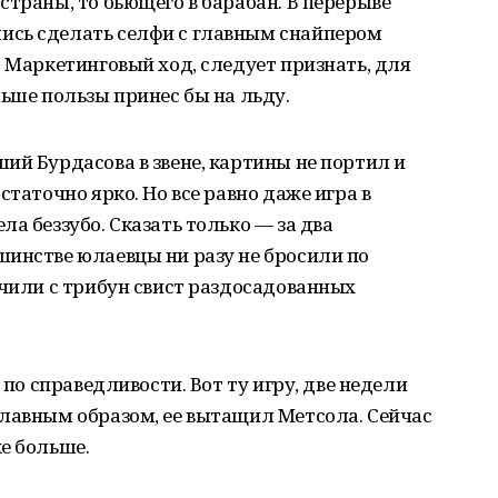
страны, то бьющего в барабан. В перерыве
ись сделать селфи с главным снайпером
. Маркетинговый ход, следует признать, для
льше пользы принес бы на льду.
ий Бурдасова в звене, картины не портил и
статочно ярко. Но все равно даже игра в
а беззубо. Сказать только — за два
шинстве юлаевцы ни разу не бросили по
учили с трибун свист раздосадованных
 по справедливости. Вот ту игру, две недели
главным образом, ее вытащил Метсола. Сейчас
е больше.