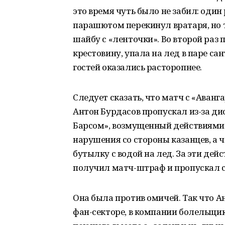
это время чуть было не забил: один
парашютом перекинул вратаря, но т
шайбу с «ленточки». Во второй раз 
крестовину, упала на лед в паре са
гостей оказались расторопнее.
Следует сказать, что матч с «Аван
Антон Бурдасов пропускал из-за дис
Барсом», возмущенный действиями с
нарушения со стороны казанцев, а 
бутылку с водой на лед. За эти дейс
получил матч-штраф и пропускал 
Она была против омичей. Так что А
фан-секторе, в компании болельщико