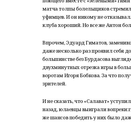
поющего вместе с «зелеными» гимн 
матча толпы болельщиков стремил
уфимцев. И он никому не отказывал
клуба хороший. Но все же Антон бо
Впрочем, Эдуард Гиматов, заменивш
даже несколько раз проявил себя до
большинстве без Бурдасова выглядел
двухминутных отрезка игры в боль
воротам Игоря Бобкова. За что пол
зрителей.
И не сказать, что «Салават» уступил
назад, юлаевцы выиграли вопреки:
же шансов победить у них было даж