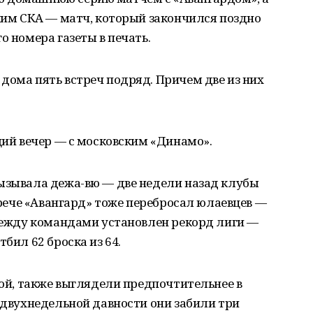
ским СКА — матч, который закончился поздно
о номера газеты в печать.
дома пять встреч подряд. Причем две из них
ющий вечер — с московским «Динамо».
вызывала дежа-вю — две недели назад клубы
стрече «Авангард» тоже перебросал юлаевцев —
 между командами установлен рекорд лиги —
бил 62 броска из 64.
вой, также выглядели предпочтительнее в
е двухнедельной давности они забили три