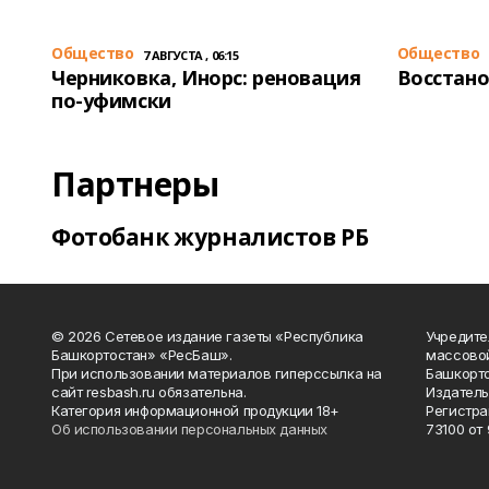
Общество
Общество
7 АВГУСТА , 06:15
Черниковка, Инорс: реновация
Восстано
по-уфимски
Партнеры
Фотобанк журналистов РБ
© 2026 Сетевое издание газеты «Республика
Учредите
Башкортостан» «РесБаш».
массово
При использовании материалов гиперссылка на
Башкорто
сайт resbash.ru обязательна.
Издатель
Категория информационной продукции 18+
Регистра
Об использовании персональных данных
73100 от 