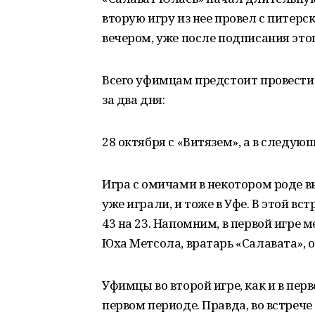
вторую игру из нее провел с питер
вечером, уже после подписания этог
Всего уфимцам предстоит провести 
за два дня:
28 октября с «Витязем», а в следу
Игра с омичами в некотором роде 
уже играли, и тоже в Уфе. В этой в
43 на 23. Напомним, в первой игре
Юха Метсола, вратарь «Салавата», от
Уфимцы во второй игре, как и в пер
первом периоде. Правда, во встреч