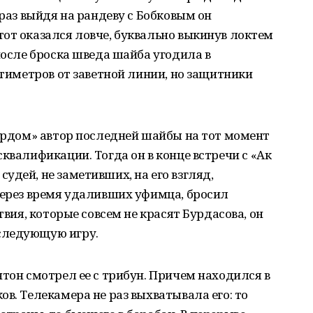
 раз выйдя на рандеву с Бобковым он
от оказался ловче, буквально выкинув локтем
после броска шведа шайба угодила в
нтиметров от заветной линии, но защитники
гардом» автор последней шайбы на тот момент
квалификации. Тогда он в конце встречи с «Ак
удей, не заметивших, на его взгляд,
через время удаливших уфимца, бросил
твия, которые совсем не красят Бурдасова, он
следующую игру.
нтон смотрел ее с трибун. Причем находился в
в. Телекамера не раз выхватывала его: то