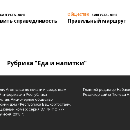
Общество
6 АВГУСТА , 06:15
5 АВГУСТА , 06:15
вить справедливость
Правильный маршрут
Рубрика "Еда и напитки"
ли: Агентство по печати и средствам
Главный редактор Набиева
й информации Республики
Редактор сайта Тюнёва Н.
стан, Акционерное общество
ский дом «Республика Башкортостан».
ционный номер: серия Эл № ФС 77-
9 июня 2018 г.