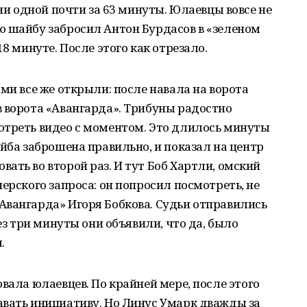
 ни одной почти за 63 минуты. Юлаевцы вовсе не
ю шайбу забросил Антон Бурдасов в «зеленом
8 минуте. После этого как отрезало.
ми все же открыли: после навала на ворота
 ворота «Авангарда». Трибуны радостно
отреть видео с моментом. Это длилось минуты
айба заброшена правильно, и показал на центр
ать во второй раз. И тут Боб Хартли, омский
ерского запроса: он попросил посмотреть, не
Авангарда» Игоря Бобкова. Судьи отправились
рез три минуты они объявили, что да, было
.
вала юлаевцев. По крайней мере, после этого
авать инициативу. Но Линус Умарк дважды за