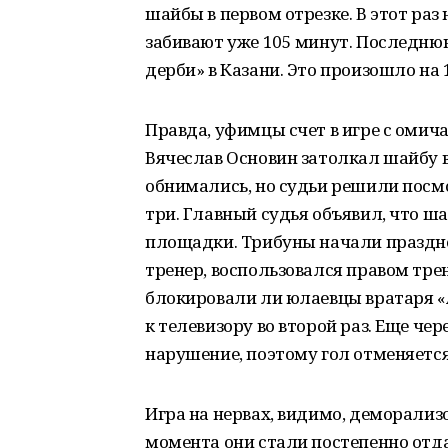
шайбы в первом отрезке. В этот раз
забивают уже 105 минут. Последню
дерби» в Казани. Это произошло на 1
Правда, уфимцы счет в игре с омича
Вячеслав Основин затолкал шайбу в
обнимались, но судьи решили посм
три. Главный судья объявил, что ш
площадки. Трибуны начали празднов
тренер, воспользовался правом трен
блокировали ли юлаевцы вратаря «
к телевизору во второй раз. Еще че
нарушение, поэтому гол отменяется
Игра на нервах, видимо, деморализо
момента они стали постепенно отд