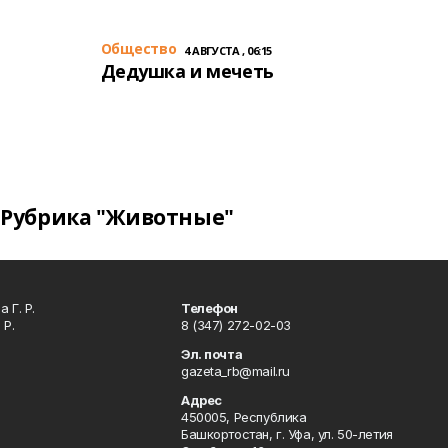
Общество
4 АВГУСТА , 06:15
Дедушка и мечеть
Рубрика "Животные"
 Г. Р.
Телефон
 Р.
8 (347) 272-02-03
Эл. почта
gazeta_rb@mail.ru
Адрес
450005, Республика
Башкортостан, г. Уфа, ул. 50-летия