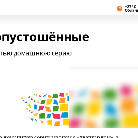
+27 °С
Облач
опустошённые
ретью домашнюю серию
ю домашнюю серию матчем с «Авангардом», а