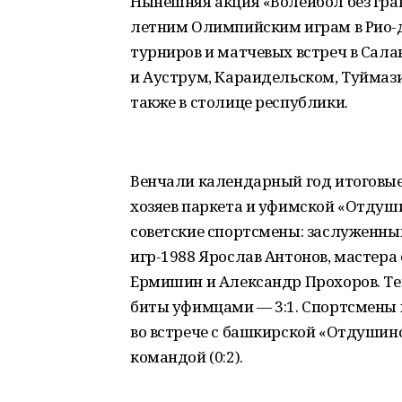
Нынешняя акция «Волейбол без гра
летним Олимпийским играм в Рио-
турниров и матчевых встреч в Сала
и Ауструм, Караидельском, Туймаз
также в столице республики.
Венчали календарный год итоговые
хозяев паркета и уфимской «Отдуш
советские спортсмены: заслуженны
игр-1988 Ярослав Антонов, мастера
Ермишин и Александр Прохоров. Те
биты уфимцами — 3:1. Спортсмены 
во встрече с башкирской «Отдушиной
командой (0:2).