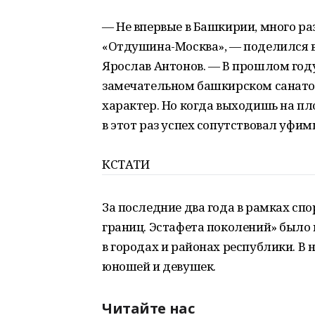
— Не впервые в Башкирии, много ра
«Отдушина-Москва», — поделился в
Ярослав Антонов. — В прошлом году
замечательном башкирском санатор
характер. Но когда выходишь на пл
в этот раз успех сопутствовал уфим
КСТАТИ
За последние два года в рамках сп
границ. Эстафета поколений» было
в городах и районах республики. В н
юношей и девушек.
Читайте нас