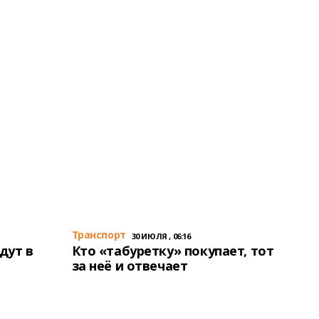
Транспорт
30 ИЮЛЯ , 06:16
дут в
Кто «табуретку» покупает, тот
за неё и отвечает