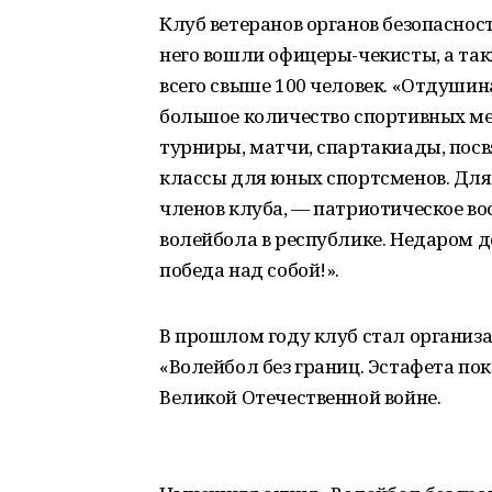
Клуб ветеранов органов безопаснос
него вошли офицеры-чекисты, а т
всего свыше 100 человек. «Отдушин
большое количество спортивных м
турниры, матчи, спартакиады, пос
классы для юных спортсменов. Для 
членов клуба, — патриотическое в
волейбола в республике. Недаром д
победа над собой!».
В прошлом году клуб стал организ
«Волейбол без границ. Эстафета по
Великой Отечественной войне.