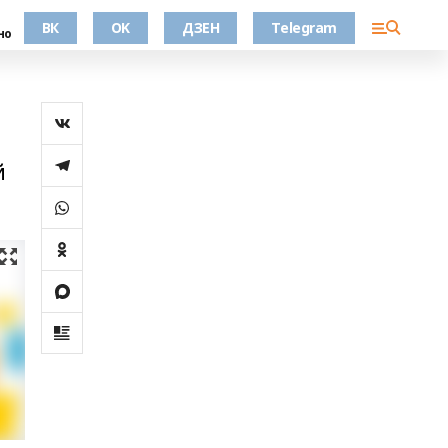
ВК
OK
ДЗЕН
Telegram
но
й