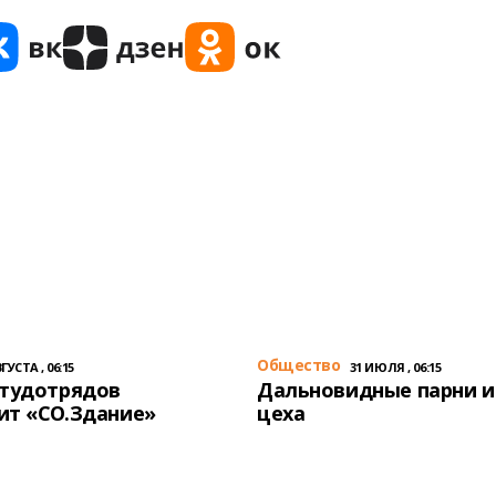
Общество
ГУСТА , 06:15
31 ИЮЛЯ , 06:15
студотрядов
Дальновидные парни и
ит «СО.Здание»
цеха