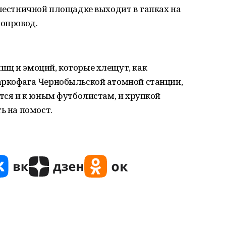
 лестничной площадке выходит в тапках на
ропровод.
шц и эмоций, которые хлещут, как
аркофага Чернобыльской атомной станции,
ится и к юным футболистам, и хрупкой
ь на помост.