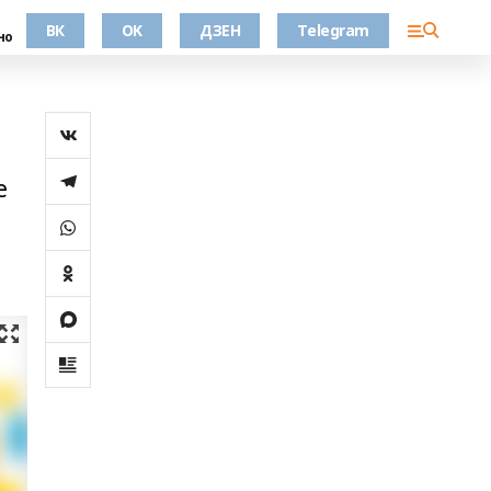
ВК
OK
ДЗЕН
Telegram
но
е