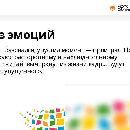
+26 °С
Облач
из эмоций
. Зазевался, упустил момент — проиграл. Н
более расторопному и наблюдательному
е, считай, вычеркнут из жизни кадр... Будут
о, упущенного.