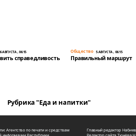
Общество
6 АВГУСТА , 06:15
5 АВГУСТА , 06:15
вить справедливость
Правильный маршрут
Рубрика "Еда и напитки"
ли: Агентство по печати и средствам
Главный редактор Набиева
й информации Республики
Редактор сайта Тюнёва Н.