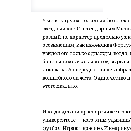
У меня в архиве солидная фототека 
звездный час. С легендарным Миха
разный, но характер предельно узн
осознающим, как изменчива Фортуна
увидел его только однажды, когда, 
болельщиков и хоккеистов, вырвавш
ликовала. А посреди этой невообра
волшебного сюжета. Одиночество дл
этого хватило.
Иногда детали красноречивее всяк
университете — кого этим удивишь?
футбол. Играют красиво. И неприн