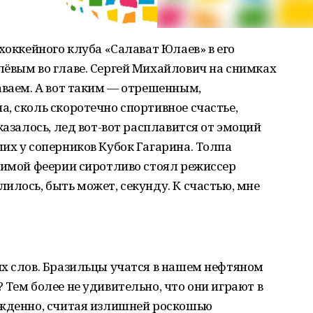
хоккейного клуба «Салават Юлаев» в его
лёвым во главе. Сергей Михайлович на снимках
аваем. А вот таким — отрешенным,
, сколь скоротечно спортивное счастье,
казалось, лед вот-вот расплавится от эмоций
их у соперников Кубок Гагарина. Толпа
зимой феерии сиротливо стоял режиссер
илось, быть может, секунду. К счастью, мне
их слов. Бразильцы учатся в нашем нефтяном
 Тем более не удивительно, что они играют в
ужденно, считая излишней роскошью