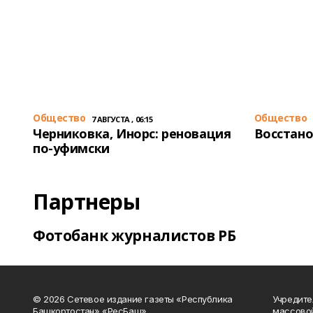
Общество
Общество
7 АВГУСТА , 06:15
Черниковка, Инорс: реновация
Восстано
по-уфимски
Партнеры
Фотобанк журналистов РБ
© 2026 Сетевое издание газеты «Республика
Учредите
Башкортостан» «РесБаш».
массово