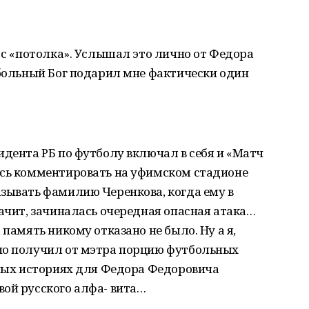
й с «потолка». Услышал это лично от Федора
тбольный Бог подарил мне фактически один
идента РБ по футболу включал в себя и «Матч
ось комментировать на уфимском стадионе
зывать фамилию Черенкова, когда ему в
начит, зачиналась очередная опасная атака…
 память никому отказано не было. Ну а я,
но получил от мэтра порцию футбольных
ьных историях для Федора Федоровича
вой русского алфа- вита…