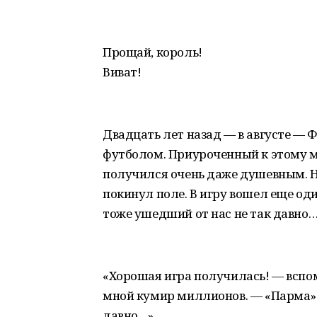
Прощай, король!
Виват!
Двадцать лет назад — в августе — 
футболом. Приуроченный к этому м
получился очень даже душевным. Н
покинул поле. В игру вошел еще од
тоже ушедший от нас не так давно
«Хорошая игра получилась! — вспом
мной кумир миллионов. — «Парма» в
давно…»…