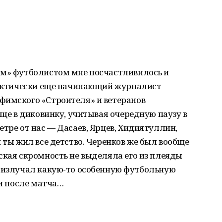
ым» футболистом мне посчастливилось и
 фактически еще начинающий журналист
фимского «Строителя» и ветеранов
бще в диковинку, учитывая очередную паузу в
етре от нас — Дасаев, Ярцев, Хидиятуллин,
 ты жил все детство. Черенков же был вообще
ская скромность не выделяла его из плеяды
н излучал какую-то особенную футбольную
 и после матча…