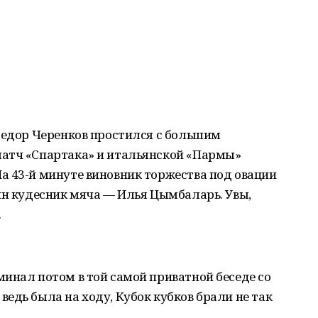
Федор Черенков простился с большим
атч «Спартака» и итальянской «Пармы»
а 43-й минуте виновник торжества под овации
ин кудесник мяча — Илья Цымбаларь. Увы,
…
инал потом в той самой приватной беседе со
едь была на ходу, Кубок кубков брали не так