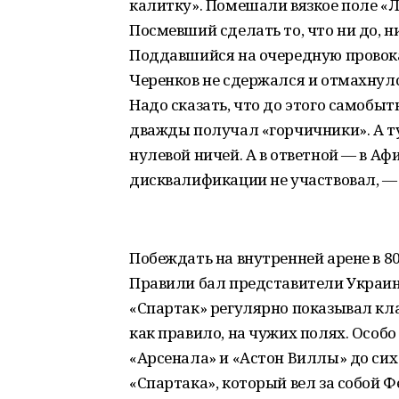
калитку». Помешали вязкое поле «Л
Посмевший сделать то, что ни до, н
Поддавшийся на очередную провока
Черенков не сдержался и отмахнулся
Надо сказать, что до этого самобы
дважды получал «горчичники». А т
нулевой ничей. А в ответной — в Афи
дисквалификации не участвовал, —
Побеждать на внутренней арене в 8
Правили бал представители Украин
«Спартак» регулярно показывал кла
как правило, на чужих полях. Особ
«Арсенала» и «Астон Виллы» до сих
«Спартака», который вел за собой Ф