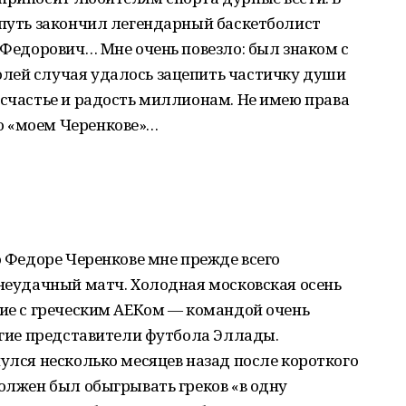
 путь закончил легендарный баскетболист
р Федорович… Мне очень повезло: был знаком с
лей случая удалось зацепить частичку души
 счастье и радость миллионам. Не имею права
о «моем Черенкове»…
о Федоре Черенкове мне прежде всего
 неудачный матч. Холодная московская осень
ние с греческим АЕКом — командой очень
ругие представители футбола Эллады.
нулся несколько месяцев назад после короткого
должен был обыгрывать греков «в одну