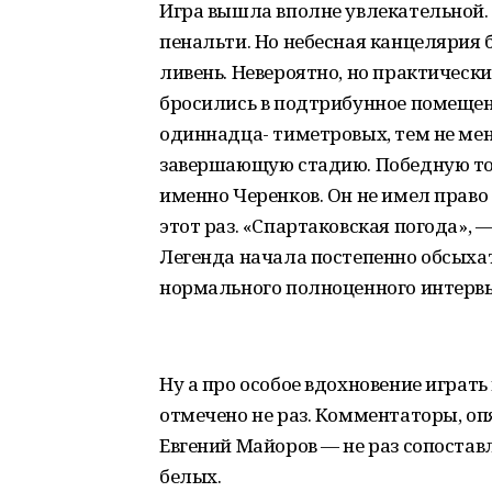
Игра вышла вполне увлекательной. 
пенальти. Но небесная канцелярия 
ливень. Невероятно, но практическ
бросились в подтрибунное помещени
одиннадца- тиметровых, тем не мен
завершающую стадию. Победную то
именно Черенков. Он не имел право 
этот раз. «Спартаковская погода», 
Легенда начала постепенно обсыхать
нормального полноценного интервь
Ну а про особое вдохновение играть
отмечено не раз. Комментаторы, оп
Евгений Майоров — не раз сопостав
белых.