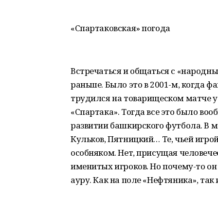
«Спартаковская» погода
Встречаться и общаться с «народн
раньше. Было это в 2001-м, когда
трудился на товарищеском матче у
«Спартака». Тогда все это было воо
развитии башкирского футбола. В м
Кульков, Пятницкий… Те, чьей игрой
особняком. Нет, присущая человече
именитых игроков. Но почему-то о
ауру. Как на поле «Нефтяника», так