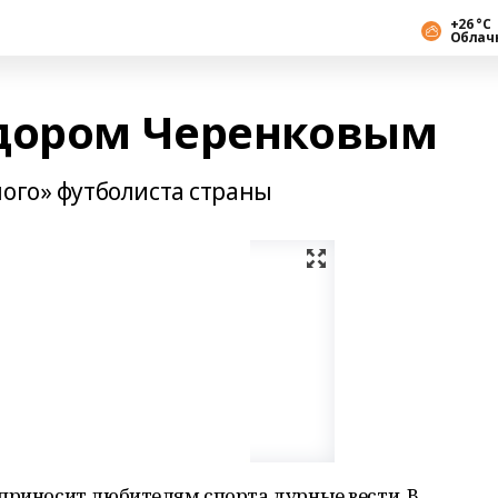
+26 °С
Облач
ёдором Черенковым
ного» футболиста страны
 приносит любителям спорта дурные вести. В