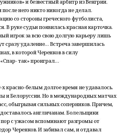
ужников» и безвестный арбитр из Венгрии.
и после него никто никогда не делал.
цию со стороны греческого футболиста,
. В руке судьи появилась красная карточка.
тный игрок за всю свою долгую карьеру лишь
ут сразу удаление… Встреча завершилась
нах, в которой Черенков в силу
 «Спар- так» проиграл…
0-х красно-белым долгое время не удавалось.
ы и Белоруссии. Но в международных матчах
сс, обыгрывая сильных соперников. Причем,
о доставалось англичанам. Болельщики
 пор с ужасом вспоминают разгромы от
едор Черенков. И забивал сам, и отдавал