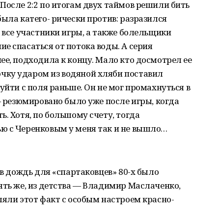
После 2:2 по итогам двух таймов решили бить
была катего- рически против: разразился
и все участники игры, а также болельщики
е спасаться от потока воды. А серия
ее, подходила к концу. Мало кто досмотрел ее
чку ударом из водяной хляби поставил
уйти с поля раньше. Он не мог промахнуться в
— резюмировано было уже после игры, когда
. Хотя, по большому счету, тогда
ю с Черенковым у меня так и не вышло…
 в дождь для «спартаковцев» 80-х было
ять же, из детства — Владимир Маслаченко,
ляли этот факт с особым настроем красно-