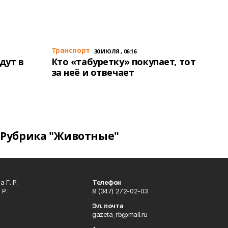
Транспорт
30 ИЮЛЯ , 06:16
дут в
Кто «табуретку» покупает, тот
за неё и отвечает
Рубрика "Животные"
 Г. Р.
Телефон
 Р.
8 (347) 272-02-03
Эл. почта
gazeta_rb@mail.ru