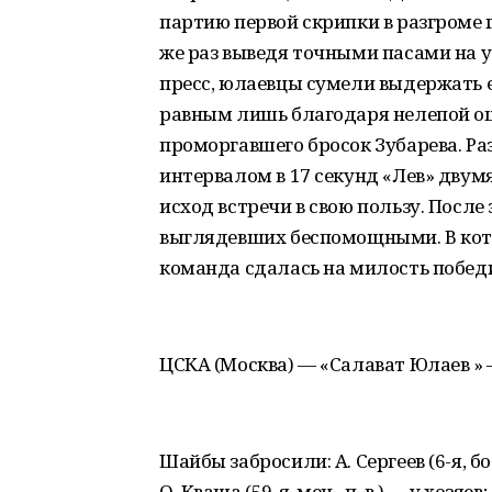
партию первой скрипки в разгроме 
же раз выведя точными пасами на у
пресс, юлаевцы сумели выдержать е
равным лишь благодаря нелепой ош
проморгавшего бросок Зубарева. Раз
интервалом в 17 секунд «Лев» дву
исход встречи в свою пользу. После
выглядевших беспомощными. В кото
команда сдалась на милость побед
ЦСКА (Москва) — «Салават Юлаев » — (4 
Шайбы забросили: А. Сергеев (6-я, бол.
О. Кваша (59-я, мен., п. в.) — у хозяев;