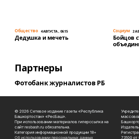
Общество
Cоциум
4 АВГУСТА , 06:15
2 АВ
Дедушка и мечеть
Бойцов 
объедин
Партнеры
Фотобанк журналистов РБ
© 2026 Сетевое издание газеты «Республика
Учредите
Башкортостан» «РесБаш».
массово
При использовании материалов гиперссылка на
Башкорто
сайт resbash.ru обязательна.
Издатель
Категория информационной продукции 18+
Регистра
Об использовании персональных данных
73100 от 