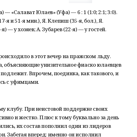
— «Салават Юлаев» (Уфа) — 6 : 1 (1:0; 2:1; 3:0).
я и 51-я мин.), Я. Клепиш (35-я, бол.), Я.
я) — у хозяев; А. Зубарев (22-я) — у гостей.
роисходило в этот вечер на пражском льду.
а, объясняющие унизительное фиаско юлаевцев
подлежит. Впрочем, поединка, как такового, и
ись с уфимцами.
ому клубу. При неистовой поддержке своих
сивно и жестко. Плюс к тому буквально за день
лись, их состав пополнил один из лидеров
н. Забегая вперед: именно он исполнил