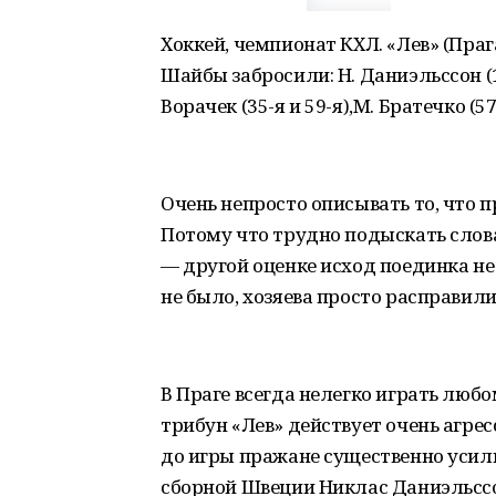
Хоккей, чемпионат КХЛ. «Лев» (Прага) 
Шайбы забросили: Н. Даниэльссон (17-
Ворачек (35-я и 59-я),М. Братечко (57-
Очень непросто описывать то, что п
Потому что трудно подыскать слов
— другой оценке исход поединка не 
не было, хозяева просто расправил
В Праге всегда нелегко играть люб
трибун «Лев» действует очень агрес
до игры пражане существенно усили
сборной Швеции Никлас Даниэльссо