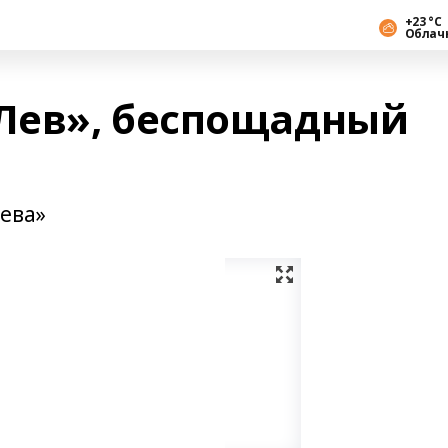
+23 °С
Облач
Лев», беспощадный
аева»