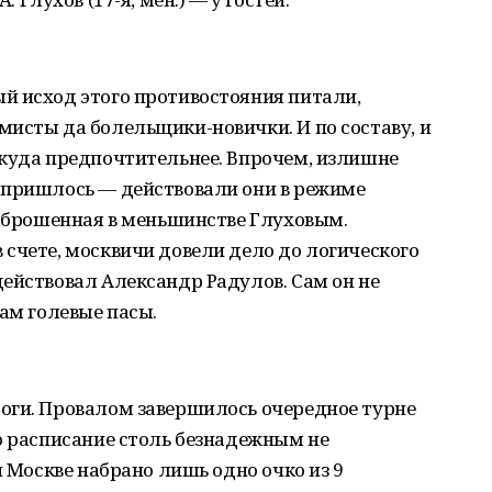
й исход этого противостояния питали,
исты да болельщики-новички. И по составу, и
 куда предпочтительнее. Впрочем, излишне
 пришлось — действовали они в режиме
заброшенная в меньшинстве Глуховым.
счете, москвичи довели дело до логического
ействовал Александр Радулов. Сам он не
щам голевые пасы.
оги. Провалом завершилось очередное турне
о расписание столь безнадежным не
и Москве набрано лишь одно очко из 9