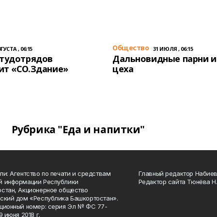
Общество
ГУСТА , 06:15
31 ИЮЛЯ , 06:15
студотрядов
Дальновидные парни и
ит «СО.Здание»
цеха
Рубрика "Еда и напитки"
ли: Агентство по печати и средствам
Главный редактор Набиева
й информации Республики
Редактор сайта Тюнёва Н.
стан, Акционерное общество
ский дом «Республика Башкортостан».
ционный номер: серия Эл № ФС 77-
9 июня 2018 г.