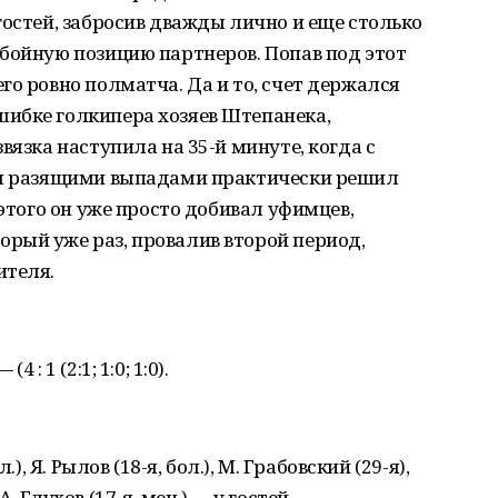
гостей, забросив дважды лично и еще столько
бойную позицию партнеров. Попав под этот
го ровно полматча. Да и то, счет держался
ибке голкипера хозяев Штепанека,
вязка наступила на 35-й минуте, когда с
мя разящими выпадами практически решил
 этого он уже просто добивал уфимцев,
рый уже раз, провалив второй период,
ителя.
: 1 (2:1; 1:0; 1:0).
), Я. Рылов (18-я, бол.), М. Грабовский (29-я),
 А. Глухов (17-я, мен.) — у гостей.