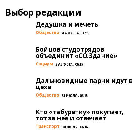
Выбор редакции
Дедушка и мечеть
Общество
4 АВГУСТА , 06:15
Бойцов студотрядов
объединит «СО.Здание»
Cоциум
2 АВГУСТА , 06:15
Дальновидные парни идут в
цеха
Общество
31 ИЮЛЯ , 06:15
Кто «табуретку» покупает,
тот за неё и отвечает
Транспорт
30 ИЮЛЯ , 06:16