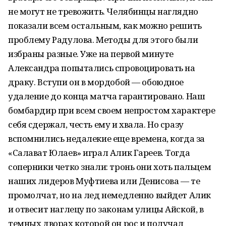
не могут не тревожить. Челябинцы наглядно
показали всем остальным, как можно решить
проблему Радулова. Методы для этого были
избраны разные. Уже на первой минуте
Александра попытались спровоцировать на
драку. Вступи он в мордобой — обоюдное
удаление до конца матча гарантировано. Наш
бомбардир при всем своем непростом характере
себя сдержал, честь ему и хвала. Но сразу
вспомнились недалекие еще времена, когда за
«Салават Юлаев» играл Алик Гареев. Тогда
соперники четко знали: тронь они хоть пальцем
наших лидеров Муфтиева или Денисова — те
промолчат, но на лед немедленно выйдет Алик
и отвесит наглецу по законам улицы Айской, в
темных дворах которой он рос и получал