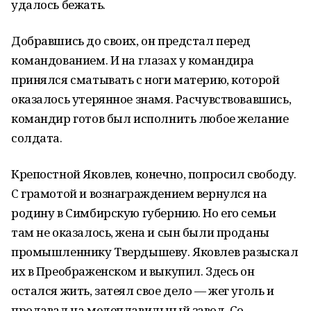
удалось бежать.
Добравшись до своих, он предстал перед
командованием. И на глазах у командира
принялся сматывать с ноги материю, которой
оказалось утерянное знамя. Расчувствовавшись,
командир готов был исполнить любое желание
солдата.
Крепостной Яковлев, конечно, попросил свободу.
С грамотой и вознаграждением вернулся на
родину в Симбирскую губернию. Но его семьи
там не оказалось, жена и сын были проданы
промышленнику Твердышеву. Яковлев разыскал
их в Преображенском и выкупил. Здесь он
остался жить, затеял свое дело — жег уголь и
продавал на медеплавильный завод. Со