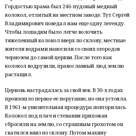
Гордостью храма был 246-пудовый медный
колокол, отлитый на местном заводе. Тут Сергей
Владимирович поведал нам еще одну легенду.
Чтобы лошадям было легче волочить
тяжеленный колокол вверх по склону, местные
жители ведрами наносили со своих огородов
чернозем до самой церкви. После того как
колокол водрузили, православный люд землю
растащил.
Церковь настрадалась за свой век. В 30-х годах
произошло первое ее поругание, но она устояла.
В 1961-м унизительная процедура повторилась.
Колокол под плач и стенания прихожан
сбросили на землю, со страшным грохотом он
скатился вниз по склону. Потом махину