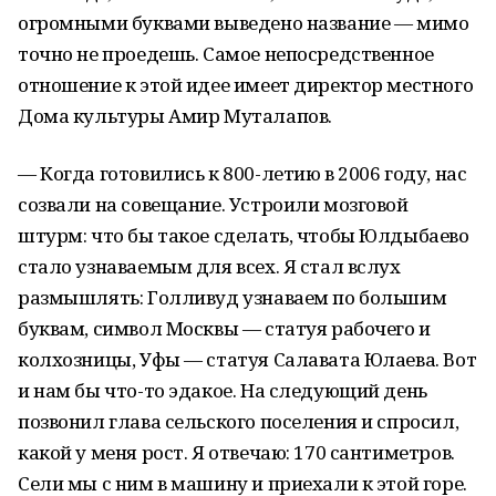
огромными буквами выведено название — мимо
точно не проедешь. Самое непосредственное
отношение к этой идее имеет директор местного
Дома культуры Амир Муталапов.
— Когда готовились к 800-летию в 2006 году, нас
созвали на совещание. Устроили мозговой
штурм: что бы такое сделать, чтобы Юлдыбаево
стало узнаваемым для всех. Я стал вслух
размышлять: Голливуд узнаваем по большим
буквам, символ Москвы — статуя рабочего и
колхозницы, Уфы — статуя Салавата Юлаева. Вот
и нам бы что-то эдакое. На следующий день
позвонил глава сельского поселения и спросил,
какой у меня рост. Я отвечаю: 170 сантиметров.
Сели мы с ним в машину и приехали к этой горе.