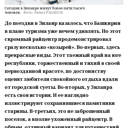
Сегодня в Зилаире живут более пяти тысяч
человек.
Фото:
Ринат РАЗАПОВ
До поездки в Зилаир казалось, что Башкирии
в плане туризма уже нечем удивлять. Но этот
скромный райцентр продемонстрировал
сразу несколько «козырей». Во-первых, здесь
прекрасные виды. Этот таежный край на юге
республики, торжественный и тихий в своей
первозданной красоте, по достоинству
оценят любители спокойного отдыха вдали
от городской суеты. Во-вторых, у Зилаира
есть своя история. И ее наглядно
иллюстрируют сохранившиеся памятники
старины. В-третьих, это не заброшенный
поселок, а вполне ухоженный райцентр. В
общем, отличный вариант для путешествий.