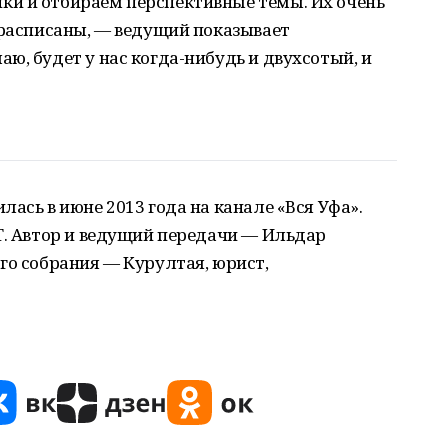
и и отбираем перспективные темы. Их очень
 расписаны, ― ведущий показывает
ю, будет у нас когда-нибудь и двухсотый, и
ась в июне 2013 года на канале «Вся Уфа».
Т. Автор и ведущий передачи — Ильдар
го собрания — Курултая, юрист,