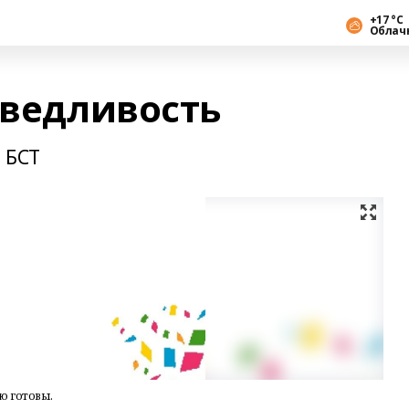
+17 °С
Облач
аведливость
 БСТ
ю готовы.