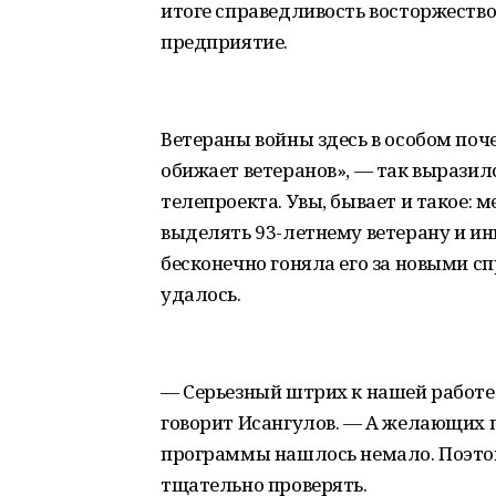
итоге справедливость восторжеств
предприятие.
Ветераны войны здесь в особом поче
обижает ветеранов», — так выразил
телепроекта. Увы, бывает и такое: 
выделять 93-летнему ветерану и ин
бесконечно гоняла его за новыми сп
удалось.
― Серьезный штрих к нашей работе:
говорит Исангулов. ― А желающих п
программы нашлось немало. Поэт
тщательно проверять.