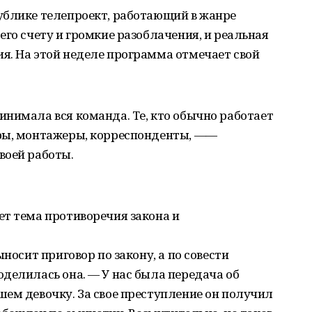
ублике телепроект, работающий в жанре
его счету и громкие разоблачения, и реальная
я. На этой неделе программа отмечает свой
нимала вся команда. Те, кто обычно работает
ры, монтажеры, корреспонденты, ―—
воей работы.
ет тема противоречия закона и
носит приговор по закону, а по совести
делилась она. ― У нас была передача об
ем девочку. За свое преступление он получил