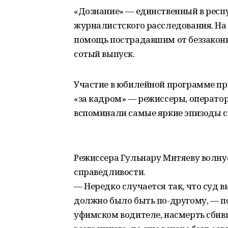
«Дознание» — единственный в респ
журналистского расследования. На 
помощь пострадавшим от беззакони
сотый выпуск.
Участие в юбилейной программе при
«за кадром» — режиссеры, операто
вспоминали самые яркие эпизоды с
Режиссера Гульнару Митяеву волну
справедливости.
— Нередко случается так, что суд вы
должно было быть по-другому, ― по
уфимском водителе, насмерть сбивш