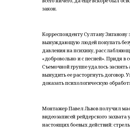
всего ничего, да еще вскоре был ос
закон.
Корреспонденту Султану Зиганову
вынуждающую людей покупать безу
давления на психику, расслабляющ
«добровольно и с песней». Придя в
Съемочной группе удалось заснять
вынудить ее расторгнуть договор. У
доказать психологическую обработ
Монтажер Павел Львов получил мас
видеозаписей рейдерского захвата 
настоящих боевых действий: стрель