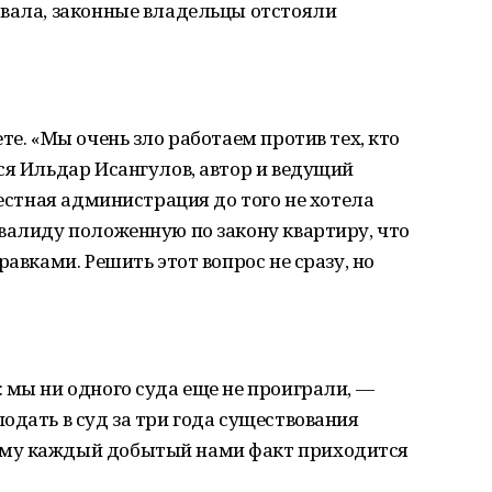
овала, законные владельцы отстояли
те. «Мы очень зло работаем против тех, кто
ся Ильдар Исангулов, автор и ведущий
местная администрация до того не хотела
валиду положенную по закону квартиру, что
равками. Решить этот вопрос не сразу, но
 мы ни одного суда еще не проиграли, ―
одать в суд за три года существования
ому каждый добытый нами факт приходится