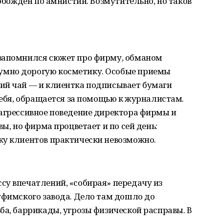
вобожден по амнистии. Возмутительно, но таков
 запомнился сюжет про фирму, обманом
мно дорогую косметику. Особые приемы
ий чай ― и клиентка подписывает бумаги
 себя, обращается за помощью к журналистам.
 агрессивное поведение директора фирмы и
вы, но фирма процветает и по сей день:
ку клиентов практически невозможно.
су впечатлений, «собирая» передачу из
уфимского завода. Дело там дошло до
ба, баррикады, угрозы физической расправы. В