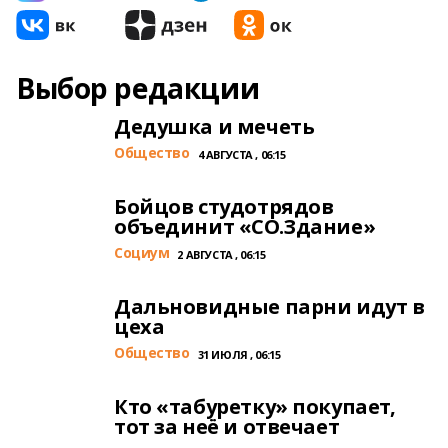
Выбор редакции
Дедушка и мечеть
Общество
4 АВГУСТА , 06:15
Бойцов студотрядов
объединит «СО.Здание»
Cоциум
2 АВГУСТА , 06:15
Дальновидные парни идут в
цеха
Общество
31 ИЮЛЯ , 06:15
Кто «табуретку» покупает,
тот за неё и отвечает