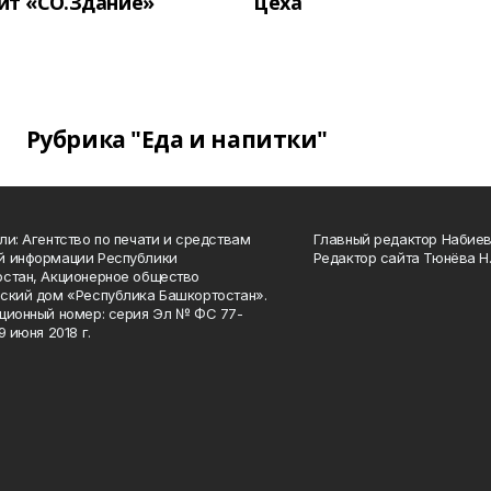
ит «СО.Здание»
цеха
Рубрика "Еда и напитки"
ли: Агентство по печати и средствам
Главный редактор Набиева
й информации Республики
Редактор сайта Тюнёва Н.
стан, Акционерное общество
ский дом «Республика Башкортостан».
ционный номер: серия Эл № ФС 77-
9 июня 2018 г.