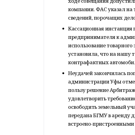
ходе совещания допустил
компании. ФАС указал на 
сведений, порочащих дел
Кассационная инстанция 
предпринимателя к админ
использование товарного 
установила, что на нашу 
контрафактных автомобил
Неудачей закончилась по
администрации Уфы отмен
пользу решение Арбитражн
удовлетворить требовани
освободить земельный уч
передана БГМУ в аренду д
встроено-пристроенными