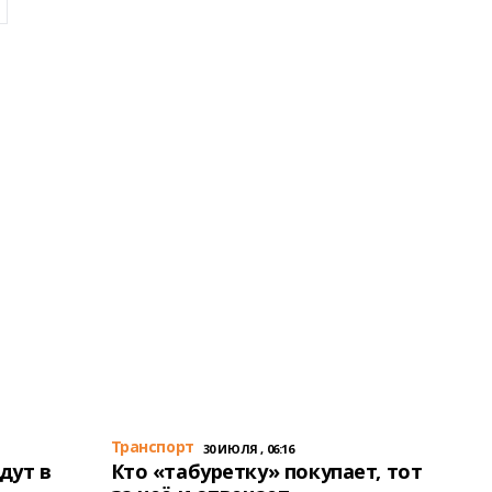
Транспорт
30 ИЮЛЯ , 06:16
дут в
Кто «табуретку» покупает, тот