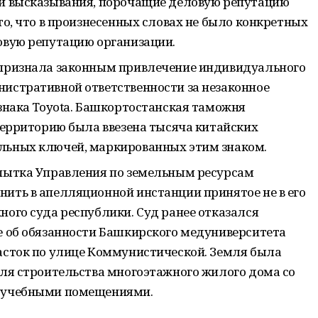
и высказывания, порочащие деловую репутацию
то, что в произнесенных словах не было конкретных
овую репутацию организации.
признала законным привлечение индивидуального
истративной ответственности за незаконное
знака Toyota. Башкортостанская таможня
территорию была ввезена тысяча китайских
ьных ключей, маркированных этим знаком.
пытка Управления по земельным ресурсам
ить в апелляционной инстанции принятое не в его
ого суда республики. Суд ранее отказался
е об обязанности Башкирского медуниверситета
асток по улице Коммунистической. Земля была
ля строительства многоэтажного жилого дома со
 учебными помещениями.