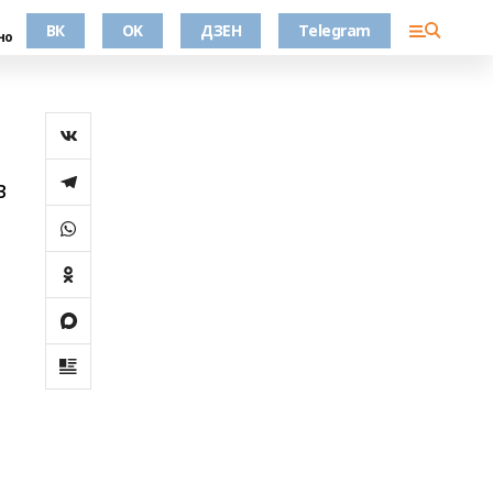
ВК
OK
ДЗЕН
Telegram
но
в