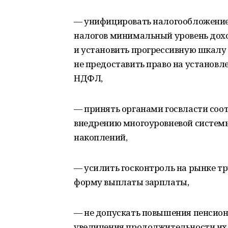
— унифицировать налогообложение 
налогов минимальный уровень дох
и установить прогрессивную шкалу
не предоставить право на установл
НДФЛ,
— принять органами госвласти соо
внедрению многоуровневой систем
накоплений,
— усилить госконтроль на рынке тр
форму выплаты зарплаты,
— не допускать повышения пенсионн
увеличения продолжительности их