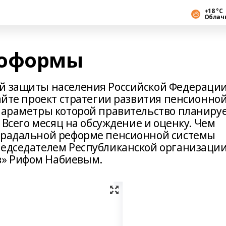
+18 °С
Облач
роформы
ой защиты населения Российской Федераци
сайте проект стратегии развития пенсионно
 параметры которой правительство планиру
. Всего месяц на обсуждение и оценку. Чем
страдальной реформе пенсионной системы
редседателем Республиканской организаци
з» Рифом Набиевым.