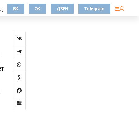
ВК
OK
ДЗЕН
Telegram
но
и
й
ет
и