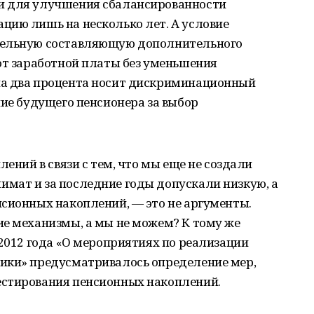
и для улучшения сбалансированности
цию лишь на несколько лет. А условие
тельную составляющую дополнительного
от заработной платы без уменьшения
на два процента носит дискриминационный
ние будущего пенсионера за выбор
лений в связи с тем, что мы еще не создали
мат и за последние годы допускали низкую, а
нсионных накоплений, — это не аргументы.
ие механизмы, а мы не можем? К тому же
 2012 года «О мероприятиях по реализации
ики» предусматривалось определение мер,
естирования пенсионных накоплений.