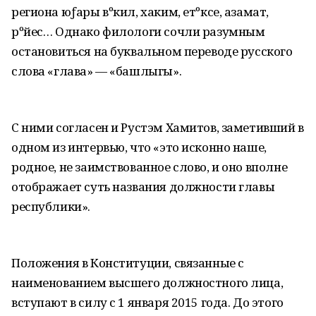
региона юƒары вºкил, хаким, етºксе, азамат,
рºйес… Однако филологи сочли разумным
остановиться на буквальном переводе русского
слова «глава» — «башлыгы».
С ними согласен и Рустэм Хамитов, заметивший в
одном из интервью, что «это исконно наше,
родное, не заимствованное слово, и оно вполне
отображает суть названия должности главы
республики».
Положения в Конституции, связанные с
наименованием высшего должностного лица,
вступают в силу с 1 января 2015 года. До этого