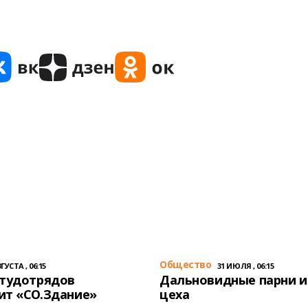
Общество
ГУСТА , 06:15
31 ИЮЛЯ , 06:15
студотрядов
Дальновидные парни и
ит «СО.Здание»
цеха