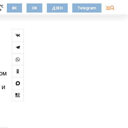
°С
ВК
OK
ДЗЕН
Telegram
о
ком
 и