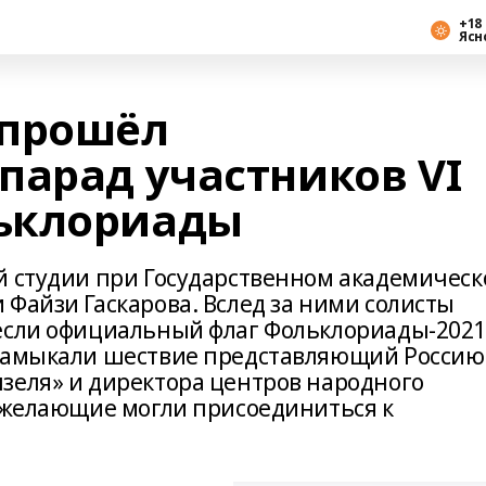
+18 
Ясн
 прошёл
парад участников VI
ьклориады
й студии при Государственном академичес
Файзи Гаскарова. Вслед за ними солисты
если официальный флаг Фольклориады-2021
 Замыкали шествие представляющий Россию
зеля» и директора центров народного
е желающие могли присоединиться к