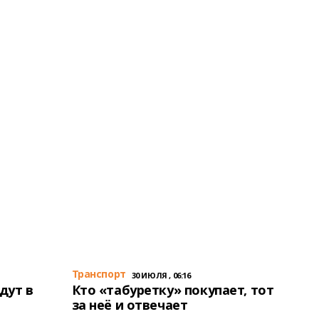
Транспорт
30 ИЮЛЯ , 06:16
дут в
Кто «табуретку» покупает, тот
за неё и отвечает