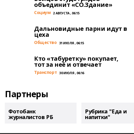
объединит «СО.Здание»
Cоциум
2 АВГУСТА , 06:15
Дальновидные парни идут в
цеха
Общество
31 ИЮЛЯ , 06:15
Кто «табуретку» покупает,
тот за неё и отвечает
Транспорт
30 ИЮЛЯ , 06:16
Партнеры
Фотобанк
Рубрика "Еда и
журналистов РБ
напитки"