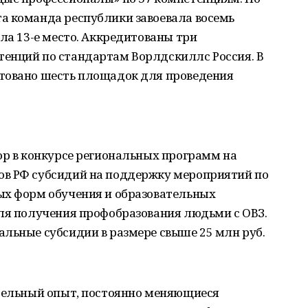
а команда республики завоевала восемь
яла 13-е место. Аккредитованы три
енций по стандартам Ворлдскиллс Россия. В
товано шесть площадок для проведения
ор в конкурсе региональных программ на
ов РФ субсидий на поддержку мероприятий по
ых форм обучения и образовательных
для получения профобразования людьми с ОВЗ.
льные субсидии в размере свыше 25 млн руб.
ительный опыт, постоянно меняющиеся