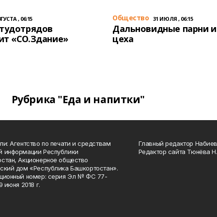
Общество
ГУСТА , 06:15
31 ИЮЛЯ , 06:15
студотрядов
Дальновидные парни и
ит «СО.Здание»
цеха
Рубрика "Еда и напитки"
ли: Агентство по печати и средствам
Главный редактор Набиева
й информации Республики
Редактор сайта Тюнёва Н.
стан, Акционерное общество
ский дом «Республика Башкортостан».
ционный номер: серия Эл № ФС 77-
9 июня 2018 г.