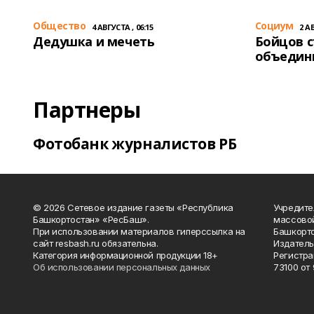
Общество
Cоциум
4 АВГУСТА , 06:15
2 АВ
Дедушка и мечеть
Бойцов 
объедин
Партнеры
Фотобанк журналистов РБ
© 2026 Сетевое издание газеты «Республика
Учредите
Башкортостан» «РесБаш».
массово
При использовании материалов гиперссылка на
Башкорто
сайт resbash.ru обязательна.
Издатель
Категория информационной продукции 18+
Регистра
Об использовании персональных данных
73100 от 