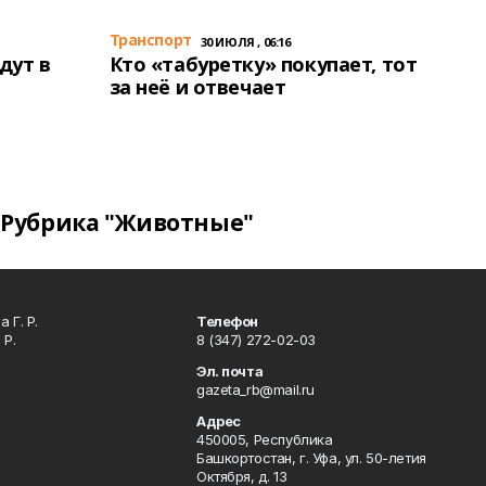
Транспорт
30 ИЮЛЯ , 06:16
дут в
Кто «табуретку» покупает, тот
за неё и отвечает
Рубрика "Животные"
 Г. Р.
Телефон
 Р.
8 (347) 272-02-03
Эл. почта
gazeta_rb@mail.ru
Адрес
450005, Республика
Башкортостан, г. Уфа, ул. 50-летия
Октября, д. 13