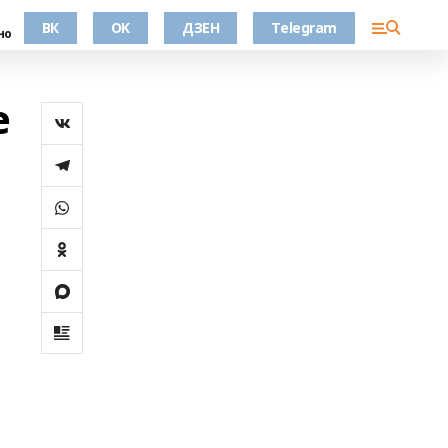
ВК
OK
ДЗЕН
Telegram
но
е