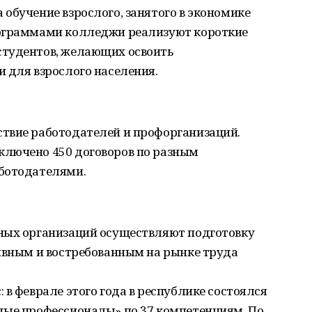
обучение взрослого, занятого в экономике
рограммами колледжи реализуют короткие
студентов, желающих освоить
 для взрослого населения.
твие работодателей и профорганизаций.
ключено 450 договоров по разным
аботодателями.
ных организаций осуществляют подготовку
тивным и востребованным на рынке труда
 в феврале этого года в республике состоялся
дые профессионалы» по 37 компетенциям. По