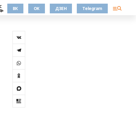
С
ВК
OK
ДЗЕН
Telegram
дь