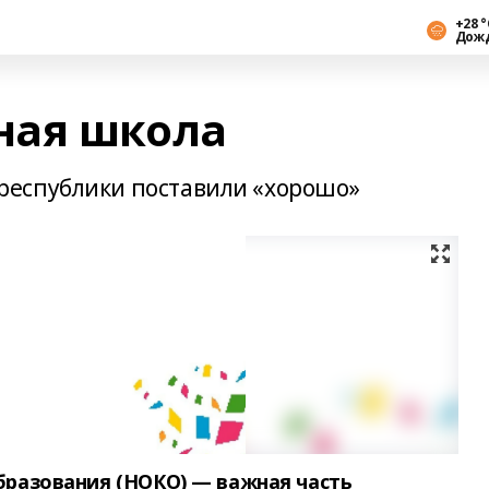
+28 °
Дож
ная школа
еспублики поставили «хорошо»
бразования (НОКО) — важная часть