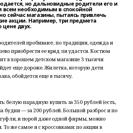
людается, но дальновидные родители его и
ся всем необходимым в спокойной
но сейчас магазины, пытаясь привлечь
хие акции. Например, три предмета
 цене двух.
одителей пробивают, по традиции, одежда и
шево приобрести ее вряд ли удастся. Костюм
ит в хорошем детском магазине 3 тысячи
ыйдет еще дороже. Жилетка, которую дети
ка, обойдется еще в тысячу.
: белую парадную купить за 350 рублей (есть,
 на будни — за 200 рублей. Большой разброс и по
а туфли, и порой даже одной фирмы, можно
и. То же самое и с кроссовками: по акции в