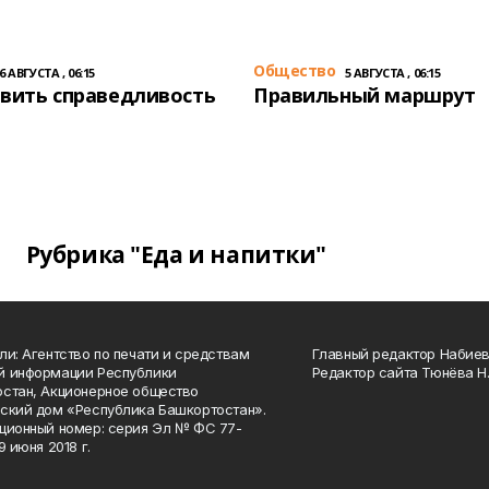
Общество
6 АВГУСТА , 06:15
5 АВГУСТА , 06:15
вить справедливость
Правильный маршрут
Рубрика "Еда и напитки"
ли: Агентство по печати и средствам
Главный редактор Набиева
й информации Республики
Редактор сайта Тюнёва Н.
стан, Акционерное общество
ский дом «Республика Башкортостан».
ционный номер: серия Эл № ФС 77-
9 июня 2018 г.