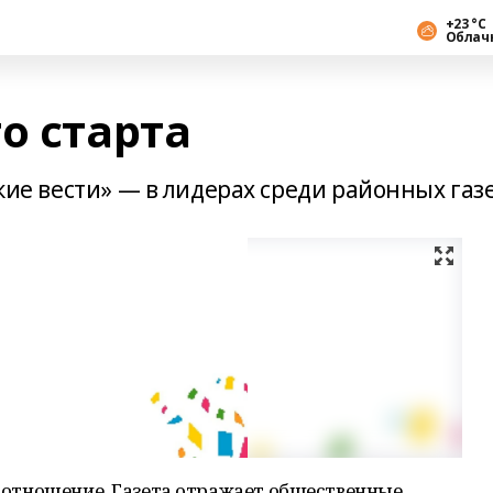
+23 °С
Облач
о старта
ские вести» — в лидерах среди районных газ
ое отношение. Газета отражает общественные