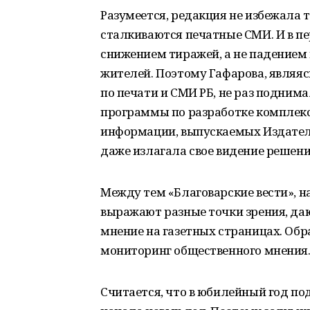
Разумеется, редакция не избежала 
сталкиваются печатные СМИ. И в пер
снижением тиражей, а не падением 
жителей. Поэтому Гафарова, являяс
по печати и СМИ РБ, не раз подним
программы по разработке комплекс
информации, выпускаемых Издател
даже излагала свое видение решени
Между тем «Благоварские вести», н
выражают разные точки зрения, да
мнение на газетных страницах. Обра
мониторинг общественного мнения
Считается, что в юбилейный год под