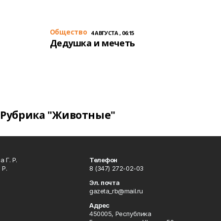
Общество
4 АВГУСТА , 06:15
Дедушка и мечеть
Рубрика "Животные"
 Г. Р.
Телефон
 Р.
8 (347) 272-02-03
Эл. почта
gazeta_rb@mail.ru
Адрес
450005, Республика