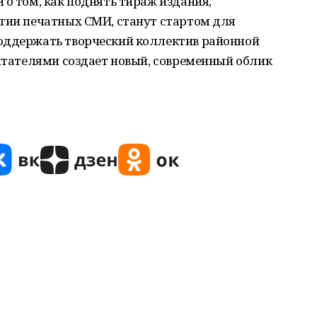
 о том, как поднять тираж издания,
итии печатных СМИ, станут стартом для
оддержать творческий коллектив районной
читателями создает новый, современный облик