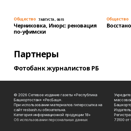
Общество
Общество
7 АВГУСТА , 06:15
Черниковка, Инорс: реновация
Восстано
по-уфимски
Партнеры
Фотобанк журналистов РБ
© 2026 Сетевое издание газеты «Республика
Учредите
Башкортостан» «РесБаш».
массово
При использовании материалов гиперссылка на
Башкорто
сайт resbash.ru обязательна.
Издатель
Категория информационной продукции 18+
Регистра
Об использовании персональных данных
73100 от 