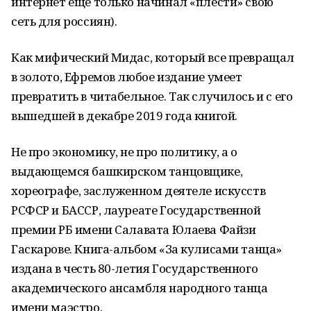
интернет еще только начинал «плести» свою
сеть для россиян).
Как мифический Мидас, который все превращал
в золото, Ефремов любое издание умеет
превратить в читабельное. Так случилось и с его
вышедшей в декабре 2019 года книгой.
Не про экономику, не про политику, а о
выдающемся башкирском танцовщике,
хореографе, заслуженном деятеле искусств
РСФСР и БАССР, лауреате Государственной
премии РБ имени Салавата Юлаева Файзи
Гаскарове. Книга-альбом «За кулисами танца»
издана в честь 80-летия Государственного
академического ансамбля народного танца
имени маэстро.