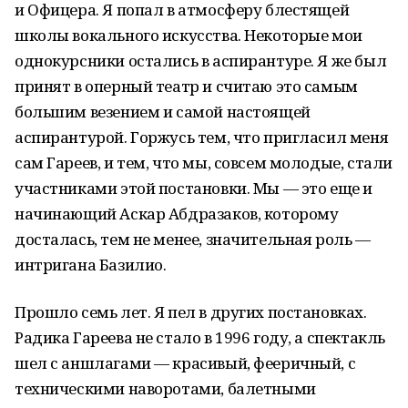
и Офицера. Я попал в атмосферу блестящей
школы вокального искусства. Некоторые мои
однокурсники остались в аспирантуре. Я же был
принят в оперный театр и считаю это самым
большим везением и самой настоящей
аспирантурой. Горжусь тем, что пригласил меня
сам Гареев, и тем, что мы, совсем молодые, стали
участниками этой постановки. Мы — это еще и
начинающий Аскар Абдразаков, которому
досталась, тем не менее, значительная роль —
интригана Базилио.
Прошло семь лет. Я пел в других постановках.
Радика Гареева не стало в 1996 году, а спектакль
шел с аншлагами — красивый, фееричный, с
техническими наворотами, балетными