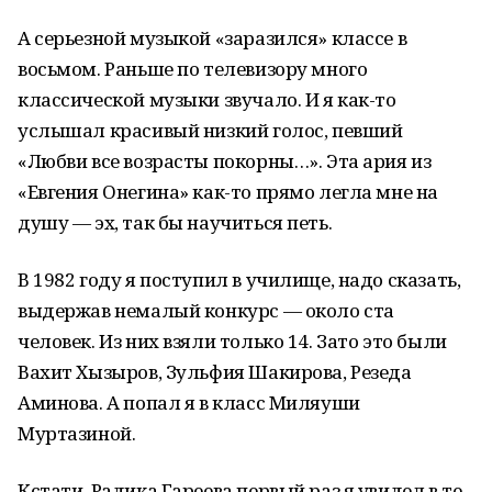
А серьезной музыкой «заразился» классе в
восьмом. Раньше по телевизору много
классической музыки звучало. И я как-то
услышал красивый низкий голос, певший
«Любви все возрасты покорны…». Эта ария из
«Евгения Онегина» как-то прямо легла мне на
душу — эх, так бы научиться петь.
В 1982 году я поступил в училище, надо сказать,
выдержав немалый конкурс — около ста
человек. Из них взяли только 14. Зато это были
Вахит Хызыров, Зульфия Шакирова, Резеда
Аминова. А попал я в класс Миляуши
Муртазиной.
Кстати, Радика Гареева первый раз я увидел в те