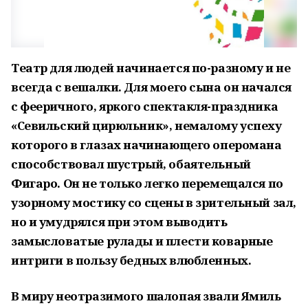
Театр для людей начинается по-разному и не
всегда с вешалки. Для моего сына он начался
с фееричного, яркого спектакля-праздника
«Севильский цирюльник», немалому успеху
которого в глазах начинающего оперомана
способствовал шустрый, обаятельный
Фигаро. Он не только легко перемещался по
узорному мостику со сцены в зрительный зал,
но и умудрялся при этом выводить
замысловатые рулады и плести коварные
интриги в пользу бедных влюбленных.
В миру неотразимого шалопая звали Ямиль