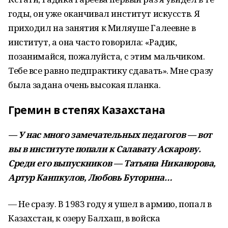
годы, он уже оканчивал институт искусств. Я
приходил на занятия к Миляуше Галеевне в
институт, а она часто говорила: «Радик,
позанимайся, пожалуйста, с этим мальчиком.
Тебе все равно педпрактику сдавать». Мне сразу
была задана очень высокая планка.
Гремин в степях Казахстана
— У нас много замечательных педагогов — вот
вы в институте попали к Салавату Аскарову.
Среди его выпускников — Татьяна Никанорова,
Артур Каипкулов, Любовь Буторина…
— Не сразу. В 1983 году я ушел в армию, попал в
Казахстан, к озеру Балхаш, в войска