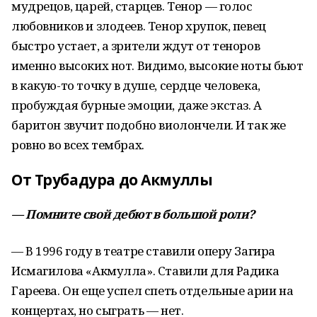
мудрецов, царей, старцев. Тенор — голос
любовников и злодеев. Тенор хрупок, певец
быстро устает, а зрители ждут от теноров
именно высоких нот. Видимо, высокие ноты бьют
в какую-то точку в душе, сердце человека,
пробуждая бурные эмоции, даже экстаз. А
баритон звучит подобно виолончели. И так же
ровно во всех тембрах.
От Трубадура до Акмуллы
— Помните свой дебют в большой роли?
— В 1996 году в театре ставили оперу Загира
Исмагилова «Акмулла». Ставили для Радика
Гареева. Он еще успел спеть отдельные арии на
концертах, но сыграть — нет.