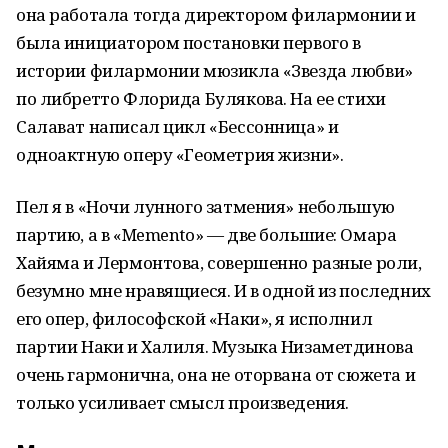
она работала тогда директором филармонии и
была инициатором постановки первого в
истории филармонии мюзикла «Звезда любви»
по либретто Флорида Булякова. На ее стихи
Салават написал цикл «Бессонница» и
одноактную оперу «Геометрия жизни».
Пел я в «Ночи лунного затмения» небольшую
партию, а в «Memento» — две большие: Омара
Хайяма и Лермонтова, совершенно разные роли,
безумно мне нравящиеся. И в одной из последних
его опер, философской «Наки», я исполнил
партии Наки и Халиля. Музыка Низаметдинова
очень гармонична, она не оторвана от сюжета и
только усиливает смысл произведения.