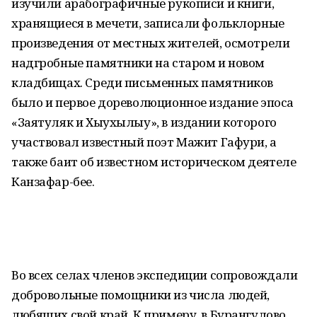
изучили арабографичные рукописи и книги,
хранящиеся в мечети, записали фольклорные
произведения от местных жителей, осмотрели
надгробные памятники на старом и новом
кладбищах. Среди письменных памятников
было и первое дореволюционное издание эпоса
«Заятуляк и Хыухылыу», в издании которого
участвовал известный поэт Мажит Гафури, а
также баит об известном историческом деятеле
Канзафар-бее.
Во всех селах членов экспедиции сопровождали
добровольные помощники из числа людей,
любящих свой край. К примеру, в Бурангулово,