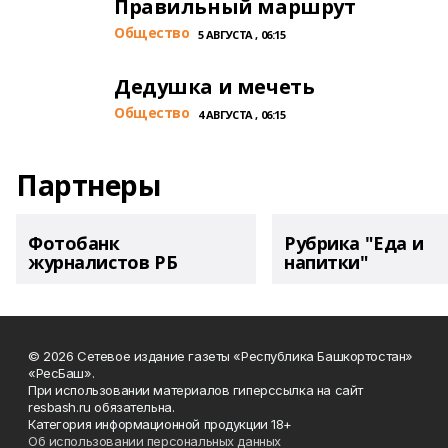
Правильный маршрут
Общество
5 АВГУСТА , 06:15
Дедушка и мечеть
Общество
4 АВГУСТА , 06:15
Партнеры
Фотобанк
Рубрика "Еда и
журналистов РБ
напитки"
© 2026 Сетевое издание газеты «Республика Башкортостан»
«РесБаш».
При использовании материалов гиперссылка на сайт
resbash.ru обязательна.
Категория информационной продукции 18+
Об использовании персональных данных