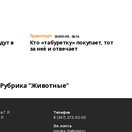
Транспорт
30 ИЮЛЯ , 06:16
дут в
Кто «табуретку» покупает, тот
за неё и отвечает
Рубрика "Животные"
 Г. Р.
Телефон
 Р.
8 (347) 272-02-03
Эл. почта
gazeta_rb@mail.ru