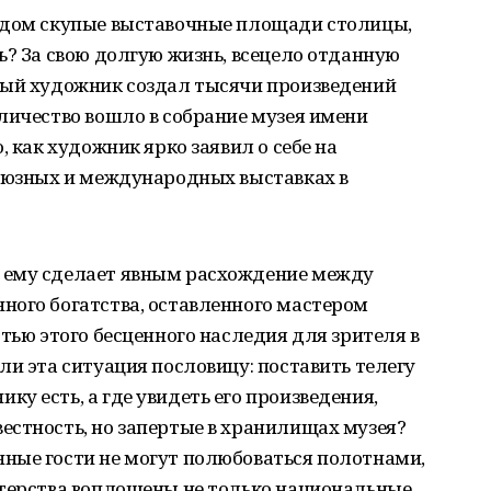
ядом скупые выставочные площади столицы,
ь? За свою долгую жизнь, всецело отданную
тый художник создал тысячи произведений
личество вошло в собрание музея имени
, как художник ярко заявил о себе на
союзных и международных выставках в
 ему сделает явным расхождение между
ного богатства, оставленного мастером
тью этого бесценного наследия для зрителя в
ли эта ситуация пословицу: поставить телегу
у есть, а где увидеть его произведения,
естность, но запертые в хранилищах музея?
ные гости не могут полюбоваться полотнами,
стерства воплощены не только национальные