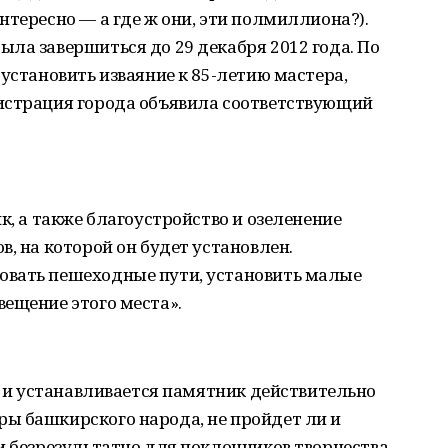
нтересно — а где ж они, эти полмиллиона?).
ла завершиться до 29 декабря 2012 года. По
установить изваяние к 85-летию мастера,
истрация города объявила соответствующий
к, а также благоустройство и озеленение
, на которой он будет установлен.
овать пешеходные пути, установить малые
ещение этого места».
ся и устанавливается памятник действительно
ы башкирского народа, не пройдет ли и
и безрезультатно для поклонников творчества