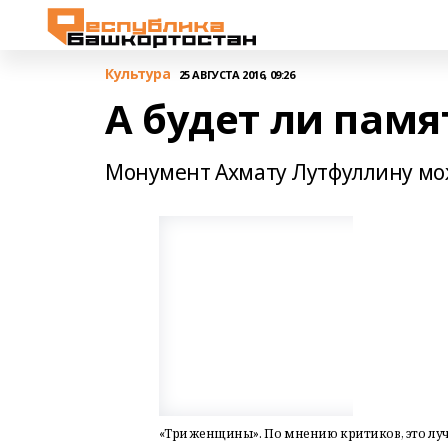
Культура
25 АВГУСТА 2016, 09:26
А будет ли памя
Монумент Ахмату Лутфуллину мож
«Три женщины». По мнению критиков, это лу