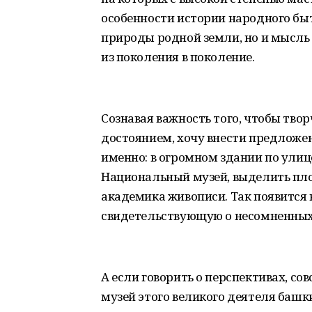
особенности истории народного быт
природы родной земли, но и мысль
из поколения в поколение.
Сознавая важность того, чтобы тв
достоянием, хочу внести предложен
именно: в огромном здании по улице
Национальный музей, выделить пл
академика живописи. Так появится 
свидетельствующую о несомненных
А если говорить о перспективах, с
музей этого великого деятеля башки