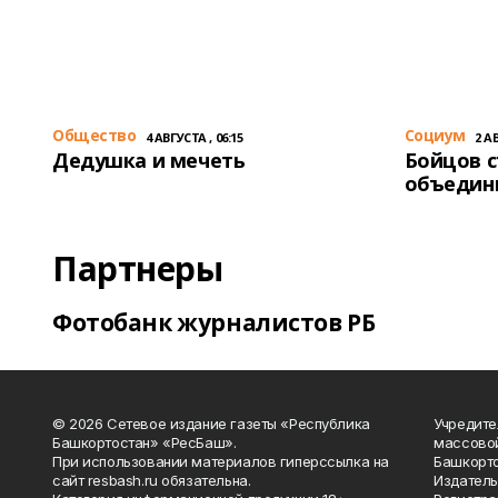
Общество
Cоциум
4 АВГУСТА , 06:15
2 АВ
Дедушка и мечеть
Бойцов 
объедин
Партнеры
Фотобанк журналистов РБ
© 2026 Сетевое издание газеты «Республика
Учредите
Башкортостан» «РесБаш».
массово
При использовании материалов гиперссылка на
Башкорто
сайт resbash.ru обязательна.
Издатель