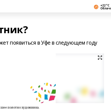
+22 °С
Облач
тник?
ет появиться в Уфе в следующем году
чшее полотно художника.