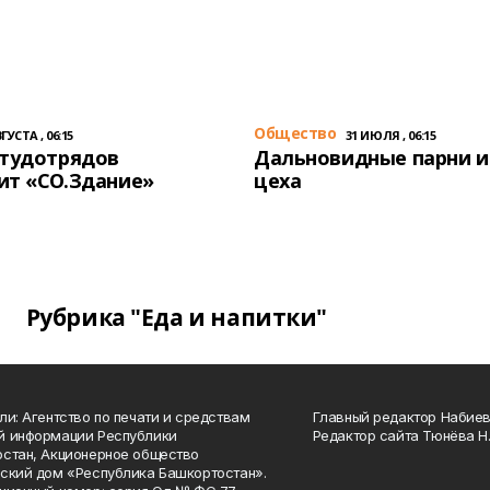
Общество
ГУСТА , 06:15
31 ИЮЛЯ , 06:15
студотрядов
Дальновидные парни и
ит «СО.Здание»
цеха
Рубрика "Еда и напитки"
ли: Агентство по печати и средствам
Главный редактор Набиева
й информации Республики
Редактор сайта Тюнёва Н.
стан, Акционерное общество
ский дом «Республика Башкортостан».