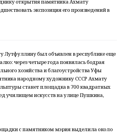
азднику открытия памятника Ахмату
дшествовать экспозиция его произведений в
у Лутфуллину был объявлен в республике еще
валко: через четыре года появилась бодрая
ьного хозяйства и благоустройства Уфы
ятника народному художнику СССР Ахмату
льптуры станет площадка в 700 квадратных
ред училищем искусств на улице Пушкина,
ощадки с памятником мэрия выделила около