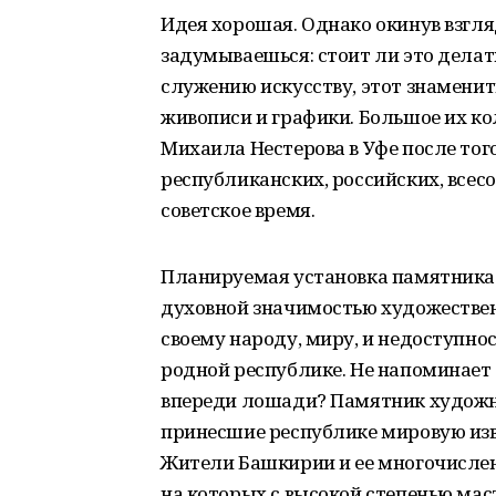
Идея хорошая. Однако окинув взгл
задумываешься: стоит ли это делат
служению искусству, этот знамени
живописи и графики. Большое их ко
Михаила Нестерова в Уфе после того
республиканских, российских, все
советское время.
Планируемая установка памятника
духовной значимостью художествен
своему народу, миру, и недоступнос
родной республике. Не напоминает 
впереди лошади? Памятник художник
принесшие республике мировую изв
Жители Башкирии и ее многочислен
на которых с высокой степенью ма