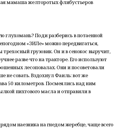
пая мамаша желторотых флибустьеров
ную глухомань? Поди разберись в потаенной
епогодном «ЗИЛе» можно передвигаться,
 трехосный грузовик. Он и в сенокос выручит,
ручнее разве что на тракторе. Его используют
рошенных лесоповалах. Они и посоветовали
е не совать. Вздохнул Фаиль: вот же
ава 50 километров. Посмеялись над ним
ылкой пихтового масла и отправили в
 рядом наезника на гнедом жеребце, чаще всего