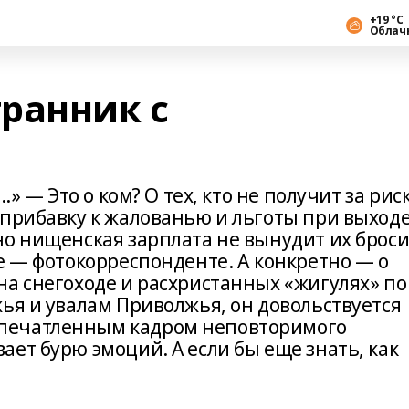
+19 °С
Облач
ранник с
.» — Это о ком? О тех, кто не получит за рис
 прибавку к жалованью и льготы при выход
но нищенская зарплата не вынудит их брос
е — фотокорреспонденте. А конкретно — о
на снегоходе и расхристанных «жигулях» п
ья и увалам Приволжья, он довольствуется
печатленным кадром неповторимого
ет бурю эмоций. А если бы еще знать, как