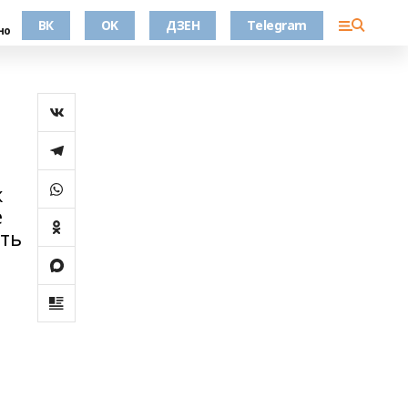
ВК
OK
ДЗЕН
Telegram
но
к
е
ить
о