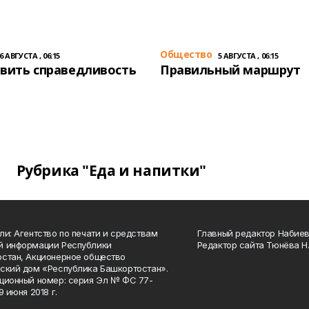
Общество
6 АВГУСТА , 06:15
5 АВГУСТА , 06:15
вить справедливость
Правильный маршрут
Рубрика "Еда и напитки"
ли: Агентство по печати и средствам
Главный редактор Набиева
й информации Республики
Редактор сайта Тюнёва Н.
стан, Акционерное общество
ский дом «Республика Башкортостан».
ционный номер: серия Эл № ФС 77-
9 июня 2018 г.