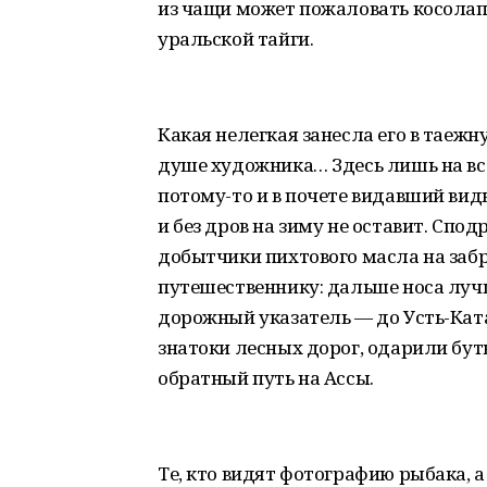
из чащи может пожаловать косола
уральской тайги.
Какая нелегкая занесла его в таеж
душе художника… Здесь лишь на вс
потому-то и в почете видавший виды
и без дров на зиму не оставит. Спод
добытчики пихтового масла на заб
путешественнику: дальше носа лучш
дорожный указатель — до Усть-Кат
знатоки лесных дорог, одарили бут
обратный путь на Ассы.
Те, кто видят фотографию рыбака, а