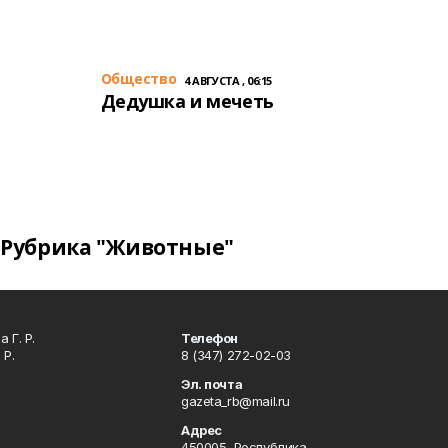
Общество
4 АВГУСТА , 06:15
Дедушка и мечеть
Рубрика "Животные"
 Г. Р.
Телефон
 Р.
8 (347) 272-02-03
Эл. почта
gazeta_rb@mail.ru
Адрес
450005, Республика