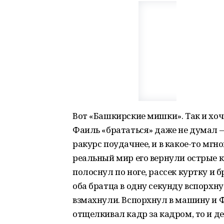
Вот «Башкирские мишки». Так и хо
Фаиль «брататься» даже не думал 
ракурс поудачнее, и в какое-то мгн
реальный мир его вернули острые к
полоснул по ноге, рассек куртку и 
оба братца в одну секунду вспорхн
взмахнули. Вспорхнул в машину и Ф
отщелкивал кадр за кадром, то и де