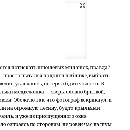
чется потискать плюшевых милашек, правда?
— просто пытался подойти поближе, выбрать
овение, увлекшись, потерял бдительность. В
лыки медвежонка — зверь, словно бритвой,
брюки. Обожгло так, что фотограф вскрикнул, и
ули на огромную лесину, будто крыльями
аиль, и уже из приспущенного окна
ло озираясь по сторонам: не ровен час на шум