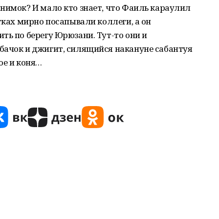
нимок? И мало кто знает, что Фаиль караулил
тках мирно посапывали коллеги, а он
ть по берегу Юрюзани. Тут-то они и
бачок и джигит, силящийся накануне сабантуя
ое и коня…