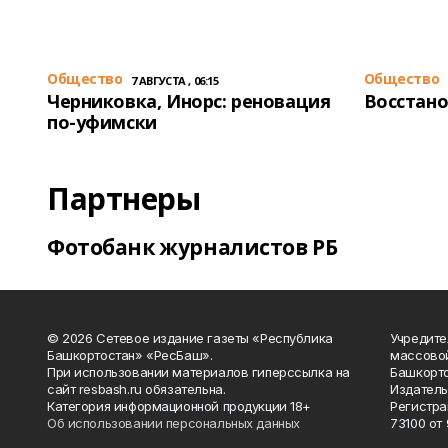
Общество
Общество
7 АВГУСТА , 06:15
Черниковка, Инорс: реновация
Восстано
по-уфимски
Партнеры
Фотобанк журналистов РБ
© 2026 Сетевое издание газеты «Республика
Учредите
Башкортостан» «РесБаш».
массово
При использовании материалов гиперссылка на
Башкорто
сайт resbash.ru обязательна.
Издатель
Категория информационной продукции 18+
Регистра
Об использовании персональных данных
73100 от 