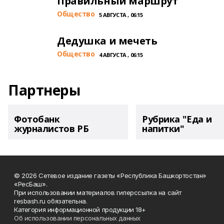
Правильный маршрут
Общество
5 АВГУСТА , 06:15
Дедушка и мечеть
Общество
4 АВГУСТА , 06:15
Партнеры
Фотобанк
Рубрика "Еда и
журналистов РБ
напитки"
© 2026 Сетевое издание газеты «Республика Башкортостан»
«РесБаш».
При использовании материалов гиперссылка на сайт
resbash.ru обязательна.
Категория информационной продукции 18+
Об использовании персональных данных