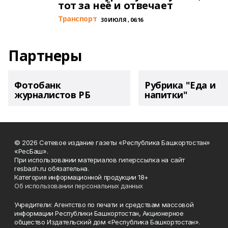
тот за неё и отвечает
Транспорт
30 ИЮЛЯ , 06:16
Партнеры
Фотобанк
Рубрика "Еда и
журналистов РБ
напитки"
© 2026 Сетевое издание газеты «Республика Башкортостан»
«РесБаш».
При использовании материалов гиперссылка на сайт
resbash.ru обязательна.
Категория информационной продукции 18+
Об использовании персональных данных
Учредители: Агентство по печати и средствам массовой
информации Республики Башкортостан, Акционерное
общество Издательский дом «Республика Башкортостан».