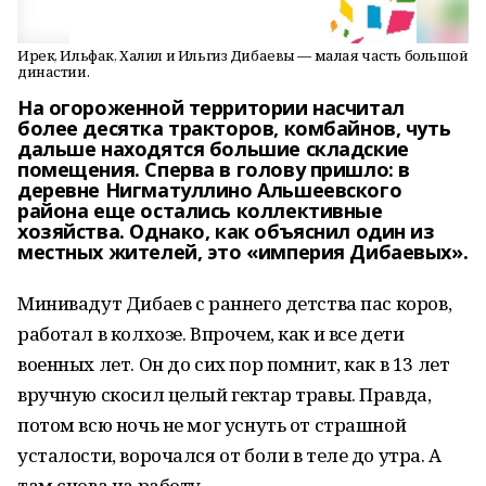
Ирек, Ильфак, Халил и Ильгиз Дибаевы — малая часть большой
династии.
На огороженной территории насчитал
более десятка тракторов, комбайнов, чуть
дальше находятся большие складские
помещения. Сперва в голову пришло: в
деревне Нигматуллино Альшеевского
района еще остались коллективные
хозяйства. Однако, как объяснил один из
местных жителей, это «империя Дибаевых».
Минивадут Дибаев с раннего детства пас коров,
работал в колхозе. Впрочем, как и все дети
военных лет. Он до сих пор помнит, как в 13 лет
вручную скосил целый гектар травы. Правда,
потом всю ночь не мог уснуть от страшной
усталости, ворочался от боли в теле до утра. А
там снова на работу.