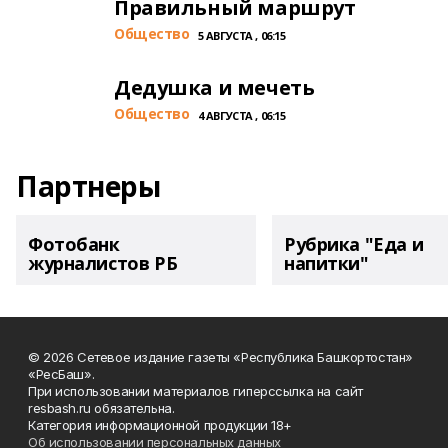
Правильный маршрут
Общество
5 АВГУСТА , 06:15
Дедушка и мечеть
Общество
4 АВГУСТА , 06:15
Партнеры
Фотобанк
Рубрика "Еда и
журналистов РБ
напитки"
© 2026 Сетевое издание газеты «Республика Башкортостан»
«РесБаш».
При использовании материалов гиперссылка на сайт
resbash.ru обязательна.
Категория информационной продукции 18+
Об использовании персональных данных