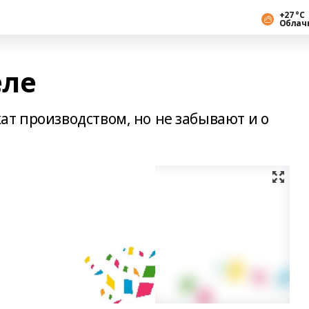
+27 °С
Облач
еле
ат производством, но не забывают и о