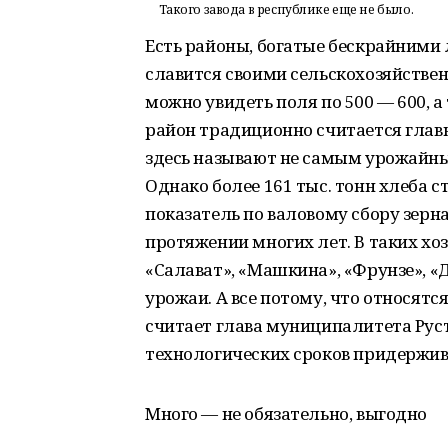
Такого завода в республике еще не было.
Есть районы, богатые бескрайними 
славится своими сельскохозяйстве
можно увидеть поля по 500 — 600, а т
район традиционно считается глав
здесь называют не самым урожайным
Однако более 161 тыс. тонн хлеба 
показатель по валовому сбору зерн
протяжении многих лет. В таких хо
«Салават», «Машкина», «Фрунзе», «
урожаи. А все потому, что относятся
считает глава муниципалитета Руст
технологических сроков придержив
Много — не обязательно, выгодно