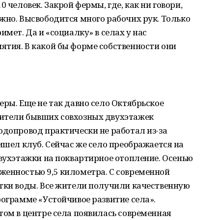
 человек. Закрой фермы, где, как ни говори,
жно. Высвободится много рабочих рук. Только
имет. Да и «социалку» в селах у нас
ятия. В какой бы форме собственности они
еры. Еще не так давно село Октябрьское
Жители бывших совхозных двухэтажек
одопровод практически не работал из-за
ишел клуб. Сейчас же село преображается на
двухэтажки на поквартирное отопление. Осенью
женностью 9,5 километра. С современной
стки воды. Все жители получили качественную
рограмме «Устойчивое развитие села».
том в центре села появилась современная