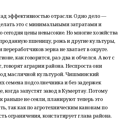
над эффективностью отрасли. Одно дело —
сделать это с минимальными затратами и
 сегодня цены невысокие. Но многие хозяйства
а проданную пшеницу, рожь и другие культуры,
переработчиков зерна не хватает в округе.
не, как говорится, раз-два и обчелся. А вот с
 говорят аграрии района. Неспроста они
под масличной культурой. Чишминский
их семена подсолнечника и без задержек
, когда запустят завод в Кумертау. Потому
к раньше не сеяли, планируют теперь это
ть, так как по агротехническим канонам по
сть ограничения, констатирует глава района.