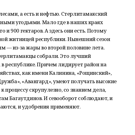
лесами, а есть и нефтью. Стерлитамакский
нными угодьями. Мало где в наших краях
о и 900 гектаров. А здесь они есть. Потому
ной житницей республики. Нынешний сезон
 — из-за жары во второй половине лета.
стерлитамакцы собрали. Это лучший
а в республике. Причем лидирует район на
зяйствах, как имени Калинина, «Рощинский»,
Дружба», «Авангард», умеют получать высокие
 к процессу скрупулезно, со знанием дела,
ам Багаутдинов. И севооборот соблюдают, и
аются, и удобрения применяют.