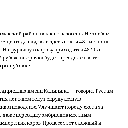
акский район никак не назовешь. Не хлебом
есяцев года надоили здесь почти 48 тыс. тонн
а. На фуражную корову приходится 4870 кг
 рубеж наверняка будет преодолен, и это
в республике.
предприятию имени Калинина, — говорит Рустам
их лет в нем ведут скрупулезную
ивотноводстве. Улучшают породу скота за
ть даже пересадку эмбрионов местным
мпортных коров. Процесс этот сложный и