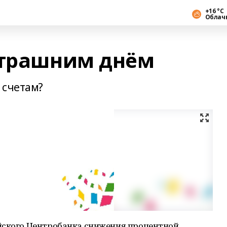
+16 °С
Облач
втрашним днём
 счетам?
йского Центробанка снижения процентной