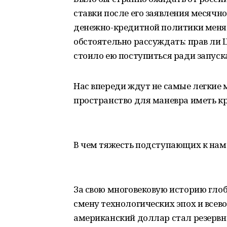
ставки после его заявления месячно
денежно-кредитной политики менять
обстоятельно рассуждать: прав ли 
стоило ею поступиться ради запуска
Нас впереди ждут не самые легкие м
пространство для маневра иметь кр
В чем тяжесть подступающих к нам 
За свою многовековую историю гло
смену технологических эпох и всево
американский доллар стал резервно