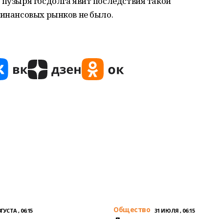
 пузыря госдолга явит последствия такой
финансовых рынков не было.
Общество
ГУСТА , 06:15
31 ИЮЛЯ , 06:15