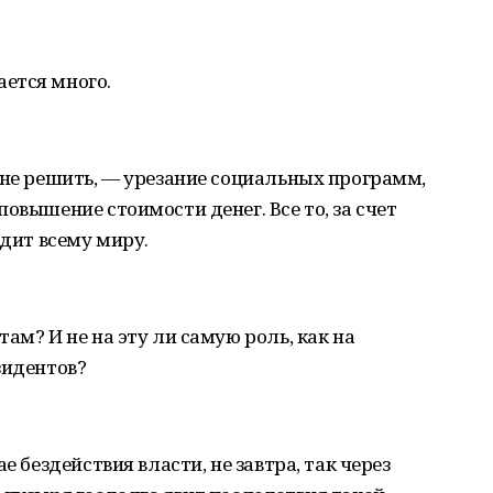
ется много.
 не решить, — урезание социальных программ,
овышение стоимости денег. Все то, за счет
едит всему миру.
ам? И не на эту ли самую роль, как на
зидентов?
е бездействия власти, не завтра, так через