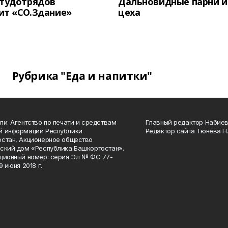
студотрядов
Дальновидные парни и
ит «СО.Здание»
цеха
Рубрика "Еда и напитки"
ли: Агентство по печати и средствам
Главный редактор Набиева
й информации Республики
Редактор сайта Тюнёва Н.
стан, Акционерное общество
ский дом «Республика Башкортостан».
ционный номер: серия Эл № ФС 77-
9 июня 2018 г.