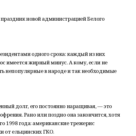
й праздник новой администрацией Белого
езидентами одного срока: каждый из них
с имеется жирный минус. А кому, если не
ть непопулярные в народе и так необходимые
нный долг, его постоянно наращивая, — это
френия. Рано или поздно она закончится, хотя
ого 1998 года: американские трежерис
ки от ельцинских ГКО.