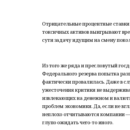
Отрицательные процентные ставки 
токсичных активов выигрывают вр
сути задачу идущим на смену поко
Из того же ряда и пресловутый го
Федерального резерва попытка разг
фактически провалилась. Даже в с
ужесточения критики не выдержива
извлекающих на денежном и валют
проблем экономики. Да, если не вг
неплохо отчитываются компании — 
глупо ожидать чего-то иного.