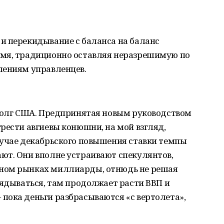
и перекидывание с баланса на баланс
емя, традиционно оставляя неразрешимую по
лениям управленцев.
сдолг США. Предпринятая новым руководством
рести авгиевы конюшни, на мой взгляд,
лучае декабрьского повышения ставки темпы
ют. Они вполне устраивают спекулянтов,
ном рынках миллиарды, отнюдь не решая
лядываться, там продолжает расти ВВП и
пока деньги разбрасываются «с вертолета»,