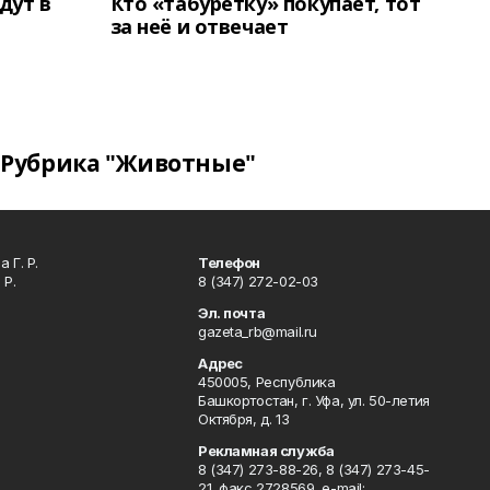
дут в
Кто «табуретку» покупает, тот
за неё и отвечает
Рубрика "Животные"
 Г. Р.
Телефон
 Р.
8 (347) 272-02-03
Эл. почта
gazeta_rb@mail.ru
Адрес
450005, Республика
Башкортостан, г. Уфа, ул. 50-летия
Октября, д. 13
Рекламная служба
8 (347) 273-88-26, 8 (347) 273-45-
21, факс 2728569, e-mail: