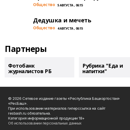
Общество
5 АВГУСТА , 06:15
Дедушка и мечеть
Общество
4 АВГУСТА , 06:15
Партнеры
Фотобанк
Рубрика "Еда и
журналистов РБ
напитки"
© 2026 Сетевое издание газеты «Республика Башкортостан»
«РесБаш».
При использовании материалов гиперссылка на сайт
resbash.ru обязательна.
Категория информационной продукции 18+
Об использовании персональных данных