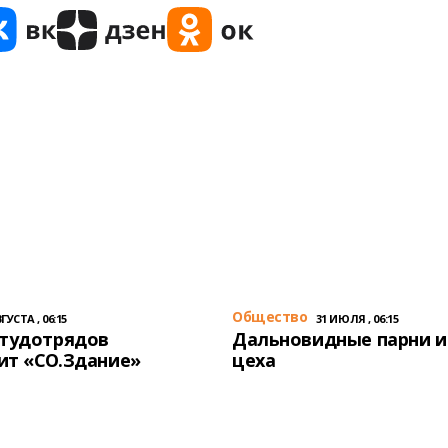
Общество
ГУСТА , 06:15
31 ИЮЛЯ , 06:15
студотрядов
Дальновидные парни и
ит «СО.Здание»
цеха