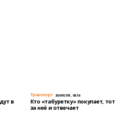
Транспорт
30 ИЮЛЯ , 06:16
дут в
Кто «табуретку» покупает, тот
за неё и отвечает