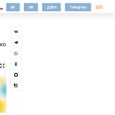
ВК
OK
ДЗЕН
Telegram
но
ько