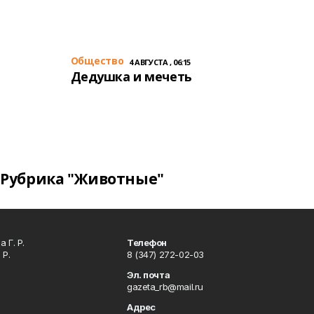
Общество
4 АВГУСТА , 06:15
Дедушка и мечеть
Рубрика "Животные"
 Г. Р.
Телефон
 Р.
8 (347) 272-02-03
Эл. почта
gazeta_rb@mail.ru
Адрес