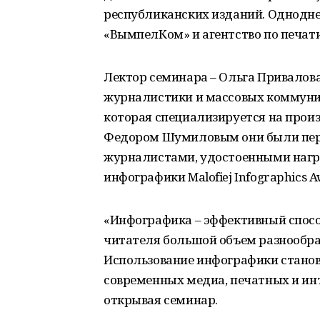
республиканских изданий. Однодне
«ВымпелКом» и агентство по печат
Лектор семинара – Ольга Привало
журналистики и массовых коммуник
которая специализируется на произ
Федором Шумиловым они были пер
журналистами, удостоенными награ
инфографики Malofiej Infographics Aw
«Инфографика – эффективный спосо
читателя большой объем разнообра
Использование инфографики станов
современных медиа, печатных и инт
открывая семинар.