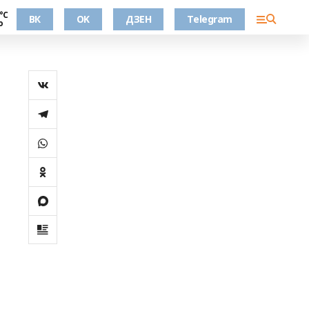
°С
ВК
OK
ДЗЕН
Telegram
о