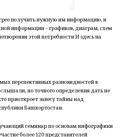
трее получить нужную им информацию, и
ной информации – графиков, диаграм, схем
етворения этой потребности И здесь на
мых перспективных разновидностей в
 слышали, но точного определения дать не
кто приоткроет завесу тайны над
спублики Башкортостан.
обучающий семинар по основам инфографики
участие более 120 представителей