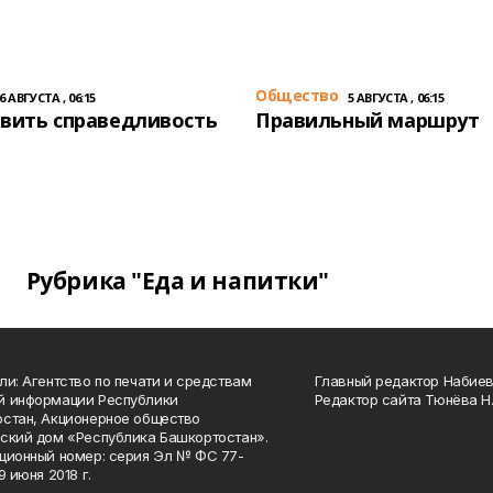
Общество
6 АВГУСТА , 06:15
5 АВГУСТА , 06:15
вить справедливость
Правильный маршрут
Рубрика "Еда и напитки"
ли: Агентство по печати и средствам
Главный редактор Набиева
й информации Республики
Редактор сайта Тюнёва Н.
стан, Акционерное общество
ский дом «Республика Башкортостан».
ционный номер: серия Эл № ФС 77-
9 июня 2018 г.