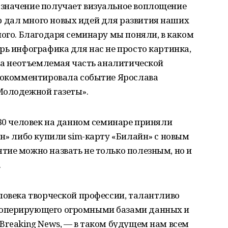
значение получает визуальное воплощение
 дал много новых идей для развития наших
ного. Благодаря семинару мы поняли, в каком
рь инфографика для нас не просто картинка,
, а неотъемлемая часть аналитической
прокомментировала событие Ярослава
Молодежной газеты».
 80 человек на данном семинаре приняли
йн» либо купили sim-карту «Билайн» с новым
тие можно назвать не только полезным, но и
.
ловека творческой профессии, талантливо
 оперирующего огромными базами данных и
Breaking News, — в таком будущем нам всем