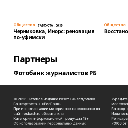
Общество
Общество
7 АВГУСТА , 06:15
Черниковка, Инорс: реновация
Восстано
по-уфимски
Партнеры
Фотобанк журналистов РБ
© 2026 Сетевое издание газеты «Республика
Учредите
Башкортостан» «РесБаш».
массово
При использовании материалов гиперссылка на
Башкорто
сайт resbash.ru обязательна.
Издатель
Категория информационной продукции 18+
Регистра
Об использовании персональных данных
73100 от 