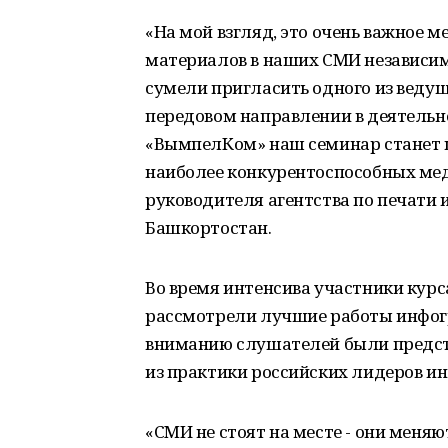
«На мой взгляд, это очень важное м
материалов в наших СМИ независимо
сумели пригласить одного из ведущ
передовом направлении в деятель
«ВымпелКом» наш семинар станет 
наиболее конкурентоспособных меди
руководителя агентства по печати
Башкортостан.
Во время интенсива участники кур
рассмотрели лучшие работы инфог
вниманию слушателей были предс
из практики российских лидеров и
«СМИ не стоят на месте - они меняю