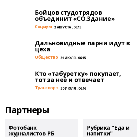
Бойцов студотрядов
объединит «СО.Здание»
Cоциум
2 АВГУСТА , 06:15
Дальновидные парни идут в
цеха
Общество
31 ИЮЛЯ , 06:15
Кто «табуретку» покупает,
тот за неё и отвечает
Транспорт
30 ИЮЛЯ , 06:16
Партнеры
Фотобанк
Рубрика "Еда и
журналистов РБ
напитки"