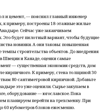
ол и цемент, — пояснил главный инженер
х, к примеру, построены 18-этажные жилые
в Анадыре. Сейчас уже заканчиваем
х. Это будет пилотный вариант, чтобы будущие
инства новинки. А они таковы: повышенная
 темпы строительства объектов. До внедрения
в Швеции и Канаде, оценки самые
мент — существенная экономия средств, дом
ле кирпичного. К примеру, стена толщиной 30
ствам 80-сантиметровой кирпичной. Добавьте
адыре это уже оценили. Сырье закупаем в
рге, оборудование — югославское. Пока
енем планируем перейти на трехсменку. При
о 60 кубометров блоков ежесменно.