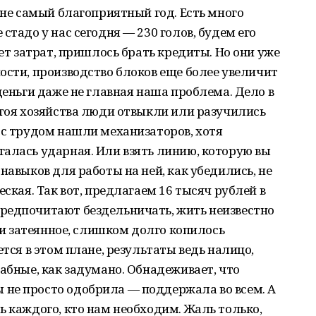
 не самый благоприятный год. Есть много
стадо у нас сегодня — 230 голов, будем его
ует затрат, пришлось брать кредиты. Но они уже
ости, производство блоков еще более увеличит
деньги даже не главная наша проблема. Дело в
стоя хозяйства люди отвыкли или разучились
 с трудом нашли механизаторов, хотя
алась ударная. Или взять линию, которую вы
навыков для работы на ней, как убедились, не
еская. Так вот, предлагаем 16 тысяч рублей в
редпочитают бездельничать, жить неизвестно
ами затеянное, слишком долго копилось
ется в этом плане, результаты ведь налицо,
табные, как задумано. Обнадеживает, что
не просто одобрила — поддержала во всем. А
ь каждого, кто нам необходим. Жаль только,