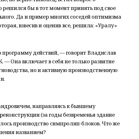
о решился бы в тот момент принять под свое
льного. Да и пример многих соседей оптимизма
торая, взвесив и оценив все, решила: «Уралу»
 программу действий, — говорит Владислав
. — Она включает в себя не только развитие
новодства, но и активную производственную
и.
андровичем, направляясь к бывшему
 реконструкции (за годы безвременья здание
лось производство симпролип-блоков. Что же
шения названием?