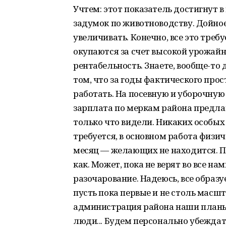
Учтем: этот показатель достигнут в
задумок по животноводству. Дойное 
увеличивать. Конечно, все это треб
окупаются за счет высокой урожайн
рентабельность. Знаете, вообще-то 
том, что за годы фактического про
работать. На посевную и уборочную
зарплата по меркам района предлаг
только что видели. Никаких особых 
требуется, в основном работа физич
месяц — желающих не находится. П
как. Может, пока не верят во все н
разочарование. Надеюсь, все образу
пусть пока первые и не столь масш
администрация района наши планы 
люди... Будем персонально убеждат