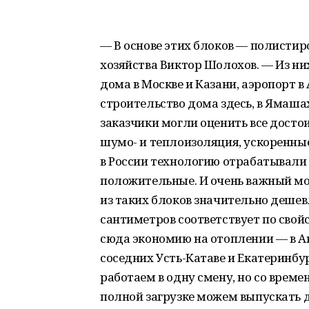
— В основе этих блоков — полистир
хозяйства Виктор Шолохов. — Из ни
дома в Москве и Казани, аэропорт 
строительство дома здесь, в Ямаша
заказчики могли оценить все досто
шумо- и теплоизоляция, ускоренные
в России технологию отрабатывали 
положительные. И очень важный мо
из таких блоков значительно дешев
сантиметров соответствует по свой
сюда экономию на отоплении — в Ан
соседних Усть-Катаве и Екатеринбу
работаем в одну смену, но со врем
полной загрузке можем выпускать д