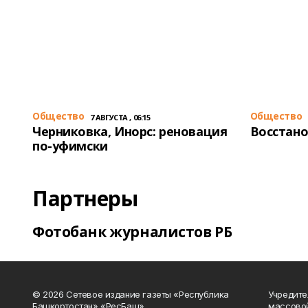
Общество
Общество
7 АВГУСТА , 06:15
Черниковка, Инорс: реновация
Восстано
по-уфимски
Партнеры
Фотобанк журналистов РБ
© 2026 Сетевое издание газеты «Республика
Учредите
Башкортостан» «РесБаш».
массово