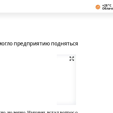
+28 °С
Облач
могло предприятию подняться
, но верно. Наконец, встал вопрос о