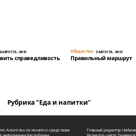
Общество
6 АВГУСТА , 06:15
5 АВГУСТА , 06:15
вить справедливость
Правильный маршрут
Рубрика "Еда и напитки"
ли: Агентство по печати и средствам
Главный редактор Набиева
й информации Республики
Редактор сайта Тюнёва Н.