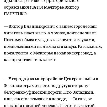
административно-территориального
образования (ЗАТО) Межгорье Виктор
ПАНЧЕНКО.
— Виктор Владимирович, о вашем городе наш
читатель знает мало. А точнее, почти не знает.
Поэтому обыватель довольствуется слухами,
помноженными на легенды и мифы. Расскажите,
пожалуйста, о Межгорье не как экскурсовод, а
как представитель власти.
— У города два микрорайона: Центральный и в
30 километрах от него, по другую сторону
белорецко-уфимской дороги, Юго-Западный,
или, как его называют в народе, — Татлы, от
названия прежней деревни. И в тот и в другой