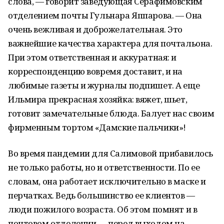
слова, — говорит заведующая Серафимовским
отделением почты Гульнара Яппарова. — Она
очень вежливая и доброжелательная. Это
важнейшие качества характера для почтальона.
При этом ответственная и аккуратная: и
корреспонденцию вовремя доставит, и на
любимые газеты и журналы подпишет. А еще
Ильмира прекрасная хозяйка: вяжет, шьет,
готовит замечательные блюда. Балует нас своим
фирменным тортом «Дамские пальчики»!
Во время пандемии для Салимовой прибавилось
не только работы, но и ответственности. По ее
словам, она работает исключительно в маске и
перчатках. Ведь большинство ее клиентов —
люди пожилого возраста. Об этом помнят и в
почтовом отделении — перед выходом на