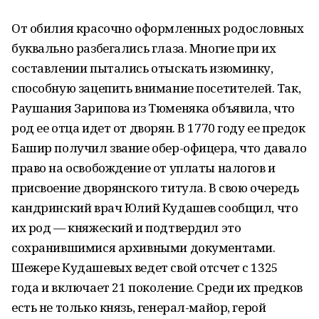
От обилия красочно оформленных родословных
буквально разбегались глаза. Многие при их
составлении пытались отыскать изюминку,
способную зацепить внимание посетителей. Так,
Раушания Зарипова из Тюменяка объявила, что
род ее отца идет от дворян. В 1770 году ее предок
Башир получил звание обер-офицера, что давало
право на освобождение от уплаты налогов и
присвоение дворянского титула. В свою очередь
кандринский врач Юлий Кудашев сообщил, что
их род — княжеский и подтвердил это
сохранившимися архивными документами.
Шежере Кудашевых ведет свой отсчет с 1325
года и включает 21 поколение. Среди их предков
есть не только князь, генерал-майор, герой