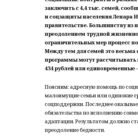
заключить с 4,4 тыс. семей, соо
и соцзащиты населения Ленара 
правительстве. Большинству из 
преодолением трудной жизненной
ограничительных мер процесс пок
Между тем для семей это весьма
программы могут рассчитывать н
434 рублей или единовременные —
Поясним: адресную помощь по соци
малоимущие семьи или одинокие г
соцподдержки. Последнее оказывает
обязательства по исполнению совм
адаптации. Результатом должно ст
преодоление бедности.