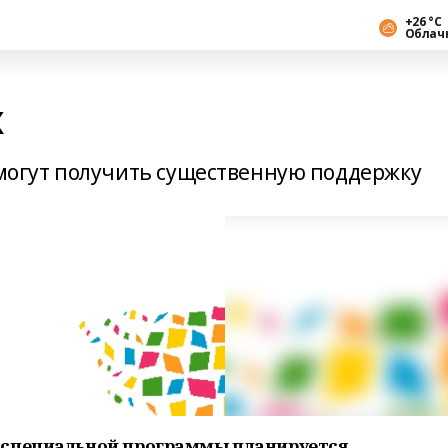
+26 °С
Облач
х
огут получить существенную поддержку
 специальной программы планируется