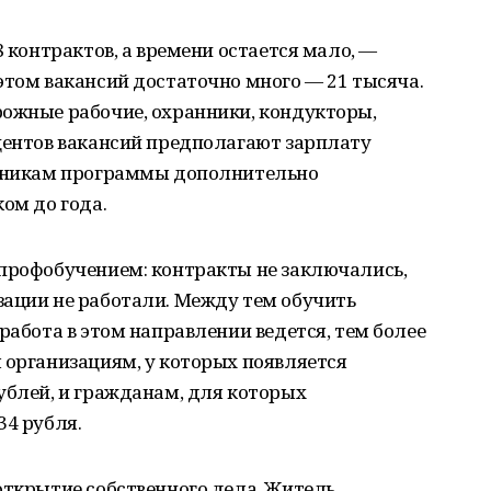
8 контрактов, а времени остается мало, —
этом вакансий достаточно много — 21 тысяча.
рожные рабочие, охранники, кондукторы,
центов вакансий предполагают зарплату
стникам программы дополнительно
ом до года.
 профобучением: контракты не заключались,
зации не работали. Между тем обучить
работа в этом направлении ведется, тем более
 организациям, у которых появляется
ублей, и гражданам, для которых
34 рубля.
открытие собственного дела. Житель