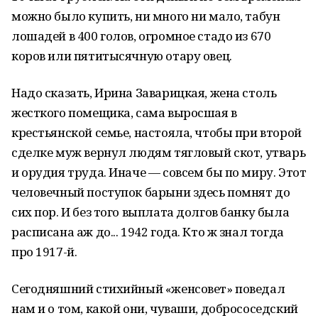
можно было купить, ни много ни мало, табун
лошадей в 400 голов, огромное стадо из 670
коров или пятитысячную отару овец.
Надо сказать, Ирина Заварицкая, жена столь
жесткого помещика, сама выросшая в
крестьянской семье, настояла, чтобы при второй
сделке муж вернул людям тягловый скот, утварь
и орудия труда. Иначе — совсем бы по миру. Этот
человечный поступок барыни здесь помнят до
сих пор. И без того выплата долгов банку была
расписана аж до... 1942 года. Кто ж знал тогда
про 1917-й.
Сегодняшний стихийный «женсовет» поведал
нам и о том, какой они, чуваши, добрососедский