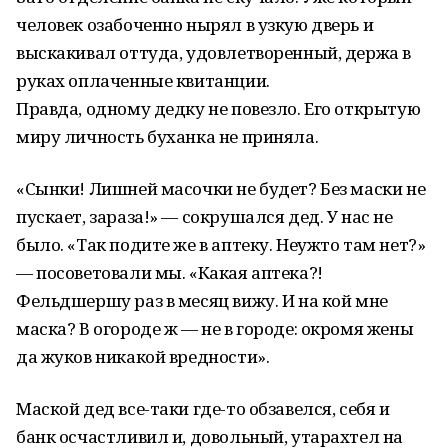
человек озабоченно нырял в узкую дверь и
выскакивал оттуда, удовлетворенный, держа в
руках оплаченные квитанции.
Правда, одному дедку не повезло. Его открытую
миру личность буханка не приняла.
«Сынки! Лишней масочки не будет? Без маски не
пускает, зараза!» — сокрушался дед. У нас не
было. «Так подите же в аптеку. Неужто там нет?»
— посоветовали мы. «Какая аптека?!
Фельдшершу раз в месяц вижу. И на кой мне
маска? В огороде ж — не в городе: окромя жены
да жуков никакой вредности».
Маской дед все-таки где-то обзавелся, себя и
банк осчастливил и, довольный, утарахтел на