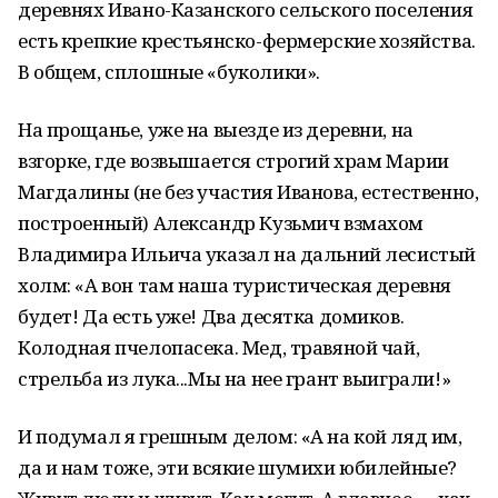
деревнях Ивано-Казанского сельского поселения
есть крепкие крестьянско-фермерские хозяйства.
В общем, сплошные «буколики».
На прощанье, уже на выезде из деревни, на
взгорке, где возвышается строгий храм Марии
Магдалины (не без участия Иванова, естественно,
построенный) Александр Кузьмич взмахом
Владимира Ильича указал на дальний лесистый
холм: «А вон там наша туристическая деревня
будет! Да есть уже! Два десятка домиков.
Колодная пчелопасека. Мед, травяной чай,
стрельба из лука...Мы на нее грант выиграли!»
И подумал я грешным делом: «А на кой ляд им,
да и нам тоже, эти всякие шумихи юбилейные?