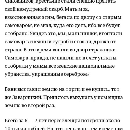
чиновников, крестьяне стали спешно прятать
свой немудреный скарб. Мать моя,
взволнованная этим, бегала по двору со старым
самоваром, не зная, куда его деть, ибо все будет
отобрано. Увидев это, мы, мальчишки, втоптали
самовар в снежный сугроб и стояли, дрожа от
страха. В это время вошли во двор стражники.
Самовара, правда, не нашли, но в счет уплаты
отобрали у мамы все женские национальные
убранства, украшенные серебром».
Банк выставил землю на торги, и ее купил... тот
же Заварицкий. Пришлось выкупать у помещика
землю во второй раз.
Всего за 6 — 7 лет переселенцы потеряли около
10 тысяч рублей. На эти деньги по тем временам