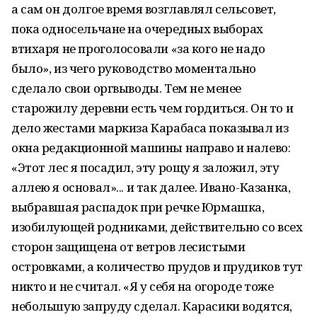
а сам он долгое время возглавлял сельсовет,
пока односельчане на очередных выборах
втихаря не проголосовали «за кого не надо
было», из чего руководство моментально
сделало свои оргвыводы. Тем не менее
старожилу деревни есть чем гордиться. Он то и
дело жестами маркиза Карабаса показывал из
окна редакционной машины направо и налево:
«Этот лес я посадил, эту рощу я заложил, эту
аллею я основал»... и так далее. Ивано-Казанка,
выбравшая распадок при речке Юрмашка,
изобилующей родниками, действительно со всех
сторон защищена от ветров лесистыми
островками, а количество прудов и прудиков тут
никто и не считал. «Я у себя на огороде тоже
небольшую запруду сделал. Карасики водятся,