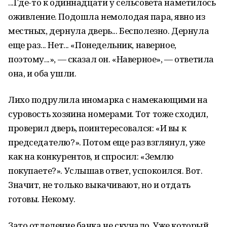
...Где-то к одиннадцати у сельсовета наметилось
оживление. Подошла немолодая пара, явно из
местных, дернула дверь... Бесполезно. Дернула
еще раз... Нет... «Понедельник, наверное,
поэтому...», — сказал он. «Наверное», — ответила
она, и оба ушли.
Лихо подрулила иномарка с намекающими на
суровость хозяина номерами. Тот тоже сходил,
проверил дверь, поинтересовался: «И вы к
председателю?». Потом еще раз взглянул, уже
как на конкурентов, и спросил: «Землю
покупаете?». Услышав ответ, успокоился. Вот.
Значит, не только выкачивают, но и отдать
готовы. Некому.
Зато отделение банка не скучало. Уже который