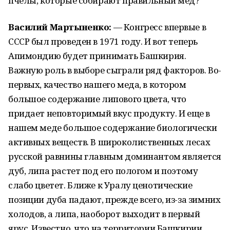
пчелы, которые собирают правильный мед?
Василий Мартыненко:
— Конгресс впервые в
СССР был проведен в 1971 году. И вот теперь
Апимондию будет принимать Башкирия.
Важную роль в выборе сыграли ряд факторов. Во-
первых, качество нашего меда, в котором
большое содержание липового цвета, что
придает неповторимый вкус продукту. И еще в
нашем меде большое содержание биологически
активных веществ. В широколиственных лесах
русской равнины главным доминантом является
дуб, липа растет под его пологом и поэтому
слабо цветет. Ближе к Уралу ценотические
позиции дуба падают, прежде всего, из-за зимних
холодов, а липа, наоборот выходит в первый
ярус. Известно, что на территории Башкирии