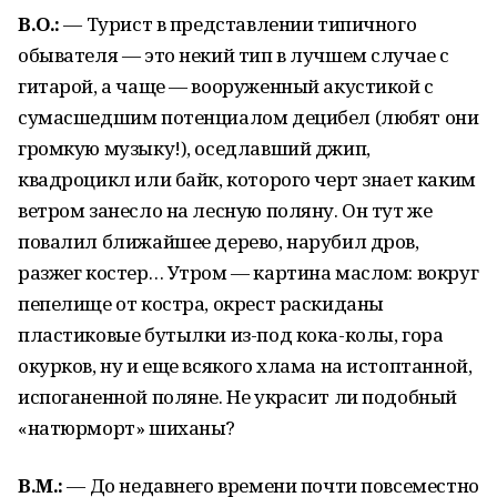
В.О.:
— Турист в представлении типичного
обывателя — это некий тип в лучшем случае с
гитарой, а чаще — вооруженный акустикой с
сумасшедшим потенциалом децибел (любят они
громкую музыку!), оседлавший джип,
квадроцикл или байк, которого черт знает каким
ветром занесло на лесную поляну. Он тут же
повалил ближайшее дерево, нарубил дров,
разжег костер… Утром — картина маслом: вокруг
пепелище от костра, окрест раскиданы
пластиковые бутылки из-под кока-колы, гора
окурков, ну и еще всякого хлама на истоптанной,
испоганенной поляне. Не украсит ли подобный
«натюрморт» шиханы?
В.М.:
— До недавнего времени почти повсеместно