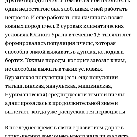
другие породы пчел. У темно-лесной пчелы есть
один недостаток: она злобливая, с ней работать
непросто. И еще работать она начинала позже
южных пород пчел. В суровых климатических
условиях Южного Урала в течение 1,5 тысячи лет
формировалась популяция пчелы, которая
способна зимой выживать в дуплах, колодах и
бортях. Южные породы, которые завозят к нам,
не способны выжить в таких условиях.
Бурзянская популяция (есть еще популяции
татышлинская, янаульская, мишкинская,
Нуримановская) среднерусской темной пчелы
адаптировалась к продолжительной зиме и
вылетает, когда уже распускаются первоцветы.
В последнее время в связи с развитием дорог в
горно-лесную зону очень много начали завозить