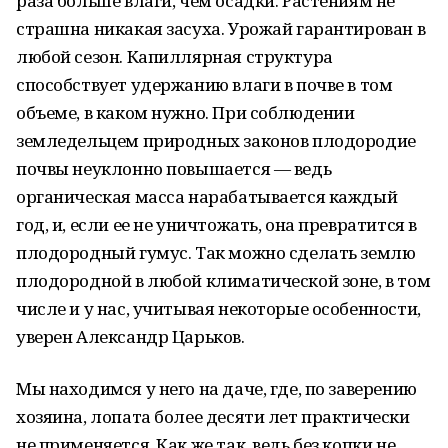
раза больше влаги, чем осадки. Растениям не
страшна никакая засуха. Урожай гарантирован в
любой сезон. Капиллярная структура
способствует удержанию влаги в почве в том
объеме, в каком нужно. При соблюдении
земледельцем природных законов плодородие
почвы неуклонно повышается — ведь
органическая масса нарабатывается каждый
год, и, если ее не уничтожать, она превратится в
плодородный гумус. Так можно сделать землю
плодородной в любой климатической зоне, в том
числе и у нас, учитывая некоторые особенности,
уверен Александр Царьков.
Мы находимся у него на даче, где, по заверению
хозяина, лопата более десяти лет практически
не применяется. Как же так, ведь без копки не