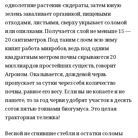
однолетние растения-сидераты, затем юную
зелень заваливает органикой, пищевыми
отходами, листьями, сверху укрывает соломой
или опилками. Получается слой не меньше 15 —
20 сантиметров. Под таким слоем всю зиму
кипит работа микробов, ведь под одним
квадратным метром почвы скрываются 20
миллиардов простейших существ, говорит
Агроном. Оказывается, дождевой червь
пропускает за сутки через себя количество
почвы, равное его весу. Если вы не копаете и не
пашете, то за год черви удобрят участок в десять
соток пятью тоннами биогумуса. Это целая
тракторная тележка!
Весной не сгнившие стебли и остатки соломы