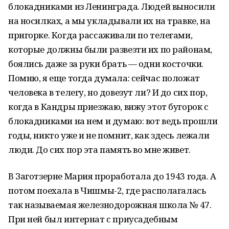
блокадниками из Ленинграда. Людей выносили
на носилках, а мы укладывали их на травке, на
пригорке. Когда рассаживали по телегами,
которые должны были развезти их по районам,
боялись даже за руки брать — одни косточки.
Помню, я еще тогда думала: сейчас положат
человека в телегу, но довезут ли? И до сих пор,
когда в Кандры приезжаю, вижу этот бугорок с
блокадниками на нем и думаю: вот ведь прошли
годы, никто уже и не помнит, как здесь лежали
люди. До сих пор эта память во мне живет.
В Заготзерне Мария проработала до 1943 года. А
потом поехала в Чишмы-2, где располагалась
так называемая железнодорожная школа № 47.
При ней был интернат с приусадебным