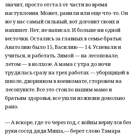
значит, просто отстал от части во время
наступления. Может, ранили или еще что-то. Он
же у нас самый сильный, вот догонит своих и
напишет. Нет, не написал. И больше ни одной
весточки. Остались за главных в семье братья:
Анатолию было 15, Василию — 14. Успевали и
учиться, и работать. Зимой — на лесоповале,
летом — в колхозе. А мама с утра до ночи
трудилась сразу на трех работах — уборщицей в
школе, дворником в военкомате, сторожем на
лесопункте. Все это стоило нашим маме и
братьям здоровья, все ушли из жизни довольно
рано.
— А вскоре, где-то через год, с войны вернулся без
руки сосед дядя Миша,— берет слово Тамара