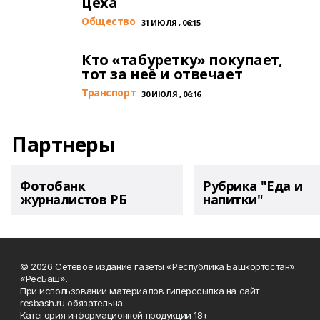
цеха
Общество
31 ИЮЛЯ , 06:15
Кто «табуретку» покупает,
тот за неё и отвечает
Транспорт
30 ИЮЛЯ , 06:16
Партнеры
Фотобанк
Рубрика "Еда и
журналистов РБ
напитки"
© 2026 Сетевое издание газеты «Республика Башкортостан»
«РесБаш».
При использовании материалов гиперссылка на сайт
resbash.ru обязательна.
Категория информационной продукции 18+