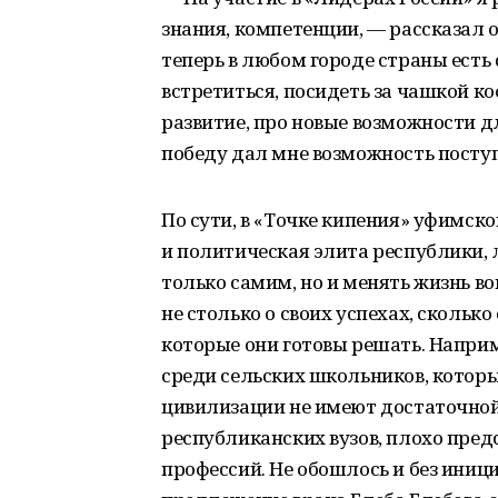
знания, компетенции, — рассказал о
теперь в любом городе страны есть
встретиться, посидеть за чашкой ко
развитие, про новые возможности 
победу дал мне возможность посту
По сути, в «Точке кипения» уфимс
и политическая элита республики, 
только самим, но и менять жизнь во
не столько о своих успехах, скольк
которые они готовы решать. Напри
среди сельских школьников, которы
цивилизации не имеют достаточно
республиканских вузов, плохо пред
профессий. Не обошлось и без ини