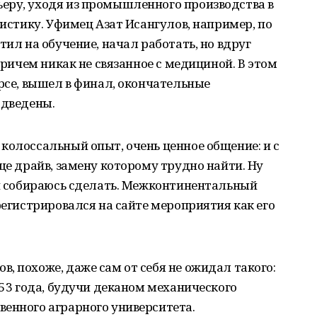
еру, уходя из промышленного производства в
вистику. Уфимец Азат Исангулов, например, по
тил на обучение, начал работать, но вдруг
 причем никак не связанное с медициной. В этом
урсе, вышел в финал, окончательные
одведены.
колоссальный опыт, очень ценное общение: и с
ще драйв, замену которому трудно найти. Ну
 и собираюсь сделать. Межконтинентальный
регистрировался на сайте мероприятия как его
, похоже, даже сам от себя не ожидал такого:
 53 года, будучи деканом механического
венного аграрного университета.