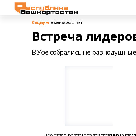
Cоциум
6 МАРТА 2020, 11:51
Встреча лидеро
В Уфе собрались не равнодушные
Все они в разные годы принимали 