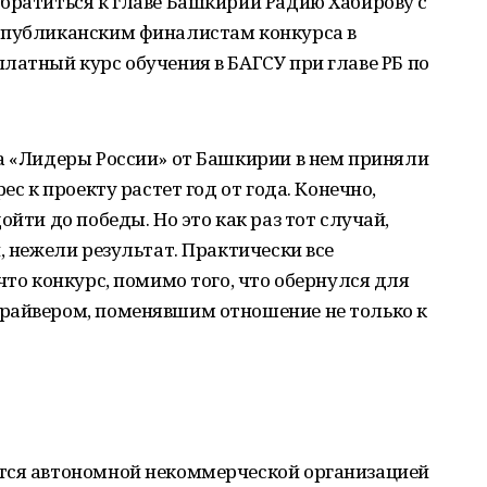
братиться к главе Башкирии Радию Хабирову с
спубликанским финалистам конкурса в
латный курс обучения в БАГСУ при главе РБ по
а «Лидеры России» от Башкирии в нем приняли
ес к проекту растет год от года. Конечно,
ойти до победы. Но это как раз тот случай,
, нежели результат. Практически все
что конкурс, помимо того, что обернулся для
райвером, поменявшим отношение не только к
тся автономной некоммерческой организацией