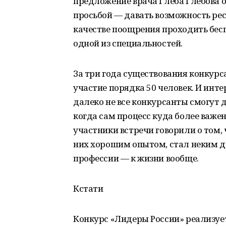
предложение врача Глеба Глебова о
просьбой — давать возможность ре
качестве поощрения проходить бесп
одной из специальностей.
За три года существования конкурс
участие порядка 50 человек. И интер
далеко не все конкурсанты смогут д
когда сам процесс куда более важен
участники встречи говорили о том, 
них хорошим опытом, стал неким д
профессии — к жизни вообще.
Кстати
Конкурс «Лидеры России» реализуе