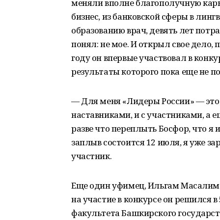
меняли вполне благополучную карь
бизнес, из банковской сферы в линг
образованию врач, девять лет потра
понял: не мое. И открыл свое дело,
году он впервые участвовал в конк
результаты которого пока еще не п
— Для меня «Лидеры России» — это 
наставниками, и с участниками, а е
разве что переплыть Босфор, что я
заплыв состоится 12 июля, я уже за
участник.
Еще один уфимец, Ильгам Масалимов
на участие в конкурсе он решился в
факультета Башкирского государст