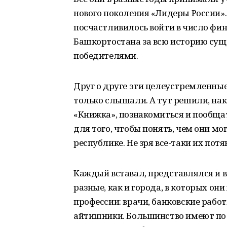
нового поколения «Лидеры России»
посчастливилось войти в число фин
Башкортостана за всю историю сущ
победителями.
Друг о друге эти целеустремленны
только слышали. А тут решили, нак
«Книжка», познакомиться и пообщат
для того, чтобы понять, чем они мо
республике. Не зря все-таки их потя
Каждый вставал, представлялся и вк
разные, как и города, в которых они
профессии: врачи, банковские рабо
айтишники. Большинство имеют по 