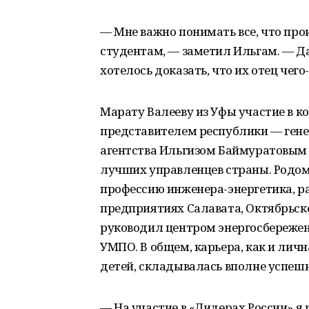
— Мне важно понимать все, что про
студентам, — заметил Ильгам. — Д
хотелось доказать, что их отец чего-
Марату Валееву из Уфы участие в к
представителем республики — ген
агентства Ильгизом Баймуратовым 
лучших управленцев страны. Родом
профессию инженера-энергетика, 
предприятиях Салавата, Октябрьског
руководил центром энергосбережен
УМПО. В общем, карьера, как и личн
детей, складывалась вполне успешн
— На участие в «Лидерах России» я 