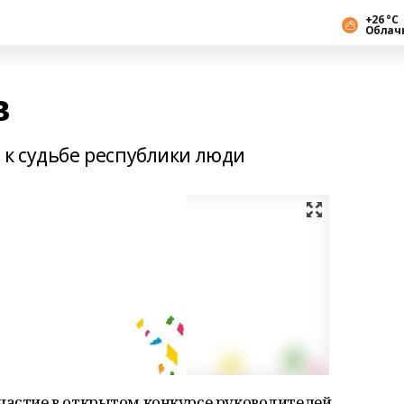
+26 °С
Облач
в
 к судьбе республики люди
участие в открытом конкурсе руководителей