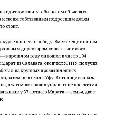
исходит в жизни, чтобы потом объяснять
а и своим собственным подросшим детям
то стоит.
онкурсе принесло победу. Вместе еще с одним
еральным директором консалтингового
— в прошлом году он вошел в число 104
 Марат из Салавата, окончил УГНТУ, получив
работал на крупных промышленных
о, затем переехал в Уфу. В столице сначала
ия, а затем возглавил управление проектами
ая жизнь: у 37-летнего Марата — семья, двое
о.
решился для того, чтобы проверить себя: свои