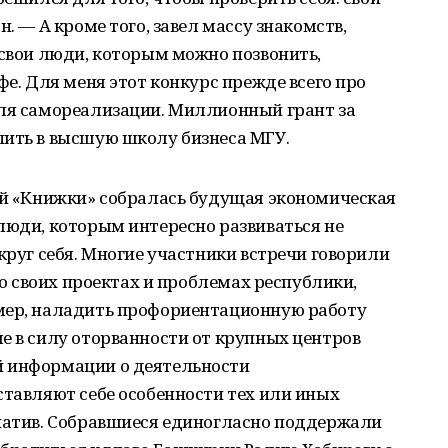
н. — А кроме того, завел массу знакомств,
 свои люди, которым можно позвонить,
фе. Для меня этот конкурс прежде всего про
для самореализации. Миллионный грант за
пить в высшую школу бизнеса МГУ.
кой «Книжки» собралась будущая экономическая
люди, которым интересно развиваться не
круг себя. Многие участники встречи говорили
о о своих проектах и проблемах республики,
мер, наладить профориентационную работу
е в силу оторванности от крупных центров
й информации о деятельности
ставляют себе особенности тех или иных
циатив. Собравшиеся единогласно поддержали