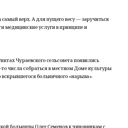
 самый верх. А для пущего весу — заручиться
ти медицинские услуги в принципе и
унктах Чураевского сельсовета появились
-то числа собраться в местном Доме культуры
о вскрывшегося больничного «нарыва».
ской больницы Олег Семенов к чиновникам с