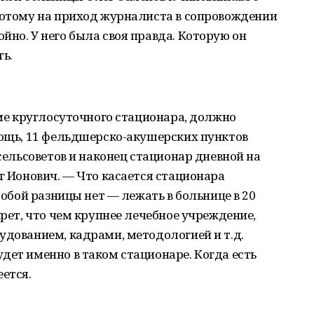
 потому на приход журналиста в сопровождении
йно. У него была своя правда. Которую он
ь.
оме круглосуточного стационара, должно
мощь, 11 фельдшерско-акушерских пунктов
 сельсоветов и наконец стационар дневной на
г Ионович. — Что касается стационара
особой разницы нет — лежать в больнице в 20
крет, что чем крупнее лечебное учреждение,
удованием, кадрами, методологией и т.д.
дет именно в таком стационаре. Когда есть
еется.