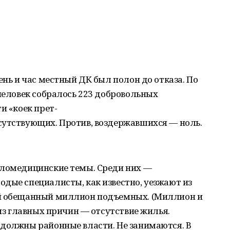
ень и час местный ДК был полон до отказа. По
 человек собралось 223 добровольных
и «коек прет-
сутствующих. Против, воздержавшихся — ноль.
оломедицинские темы. Среди них —
дые специалисты, как известно, уезжают из
ый обещанный миллион подъемных. (Миллион и
 из главных причин — отсутствие жилья.
 должны районные власти. Не занимаются. В