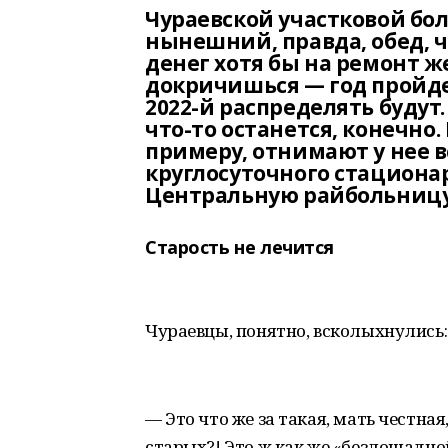
Чураевской участковой боль
нынешний, правда, обед, ч
денег хотя бы на ремонт ж
докричишься — год пройдет
2022-й распределять будут
что-то останется, конечно.
примеру, отнимают у нее в
круглосуточного стациона
Центральную райбольницу 
Старость не лечится
Чураевцы, понятно, всколыхнулись:
— Это что же за такая, мать честна
старых?! Это ж как же «безлошадно