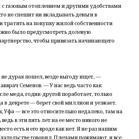
 с газовым отоплением и другими удобствами
кто не спешит ни вкладывать деньги в
и тратить на покупку жилой собственности
ожно было преду­смотреть долевую
 партнерство, чтобы привязать начинающего
не дурак пошел, везде выгоду ищет, —
вврач Семенов. — У нас ведь часто как
ле меда, годик-другой поработает, только
да в декрете — берет свой миллион и уезжает.
, Уфа — все это относительно недалеко, там на
едь в эти пять лет на ее место никого не
есто есть и его вроде как нет. Я не раз нашим
одательстве говорил. Плечами пожимают, и все.