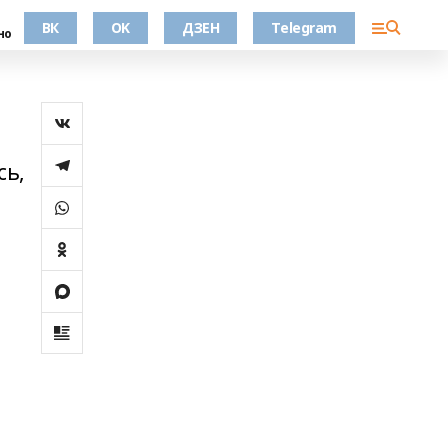
ВК
OK
ДЗЕН
Telegram
но
сь,