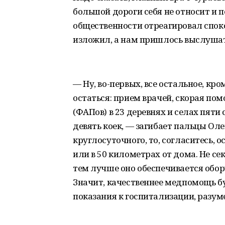
большой дороги себя не относит и
общественности отреагировал споко
изложил, а нам пришлось выслушат
— Ну, во-первых, все остальное, кр
остаться: прием врачей, скорая по
(ФАПов) в 23 деревнях и селах пяти
девять коек, — загибает пальцы Оле
круглосуточного, то, согласитесь, 
или в 50 километрах от дома. Не се
тем лучше оно обеспечивается обор
Значит, качественнее медпомощь бу
показания к госпитализации, разум