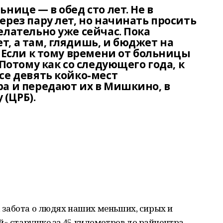
нице — в обед сто лет. Не в
ерез пару лет, но начинать просить
елательно уже сейчас. Пока
, а там, глядишь, и бюджет на
. Если к тому времени от больницы
 Потому как со следующего года, к
се девять койко-мест
ра и передают их в Мишкино, в
(ЦРБ).
я, забота о людях наших меньших, сирых и
й» старушке за 45 километров до райцентра