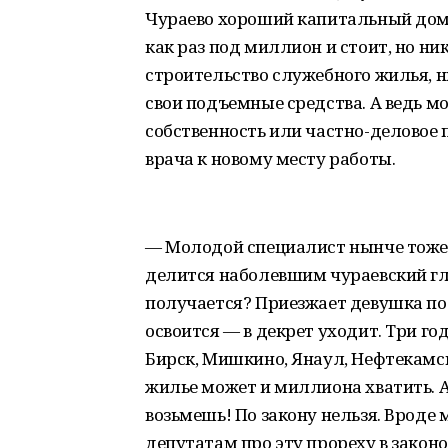
Чураево хороший капитальный дом
как раз под миллион и стоит, но ни
строительство служебного жилья, н
свои подъемные средства. А ведь м
собственность или частно-деловое
врача к новому месту работы.
— Молодой специалист нынче тоже 
делится наболевшим чураевский гла
получается? Приезжает девушка пос
освоится — в декрет уходит. Три го
Бирск, Мишкино, Янаул, Нефтекамск
жилье может и миллиона хватить. А в
возьмешь! По закону нельзя. Вроде м
депутатам про эту прореху в закон