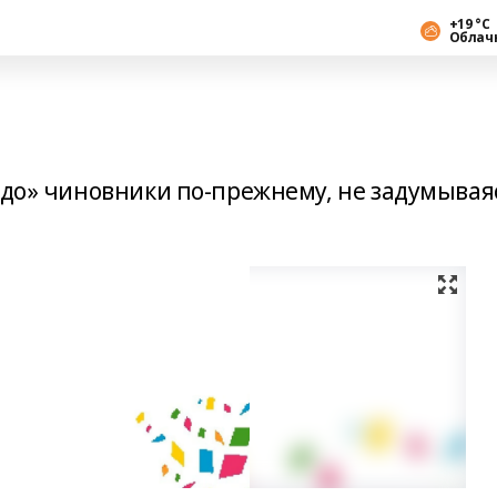
+19 °С
Облач
адо» чиновники по-прежнему, не задумывая