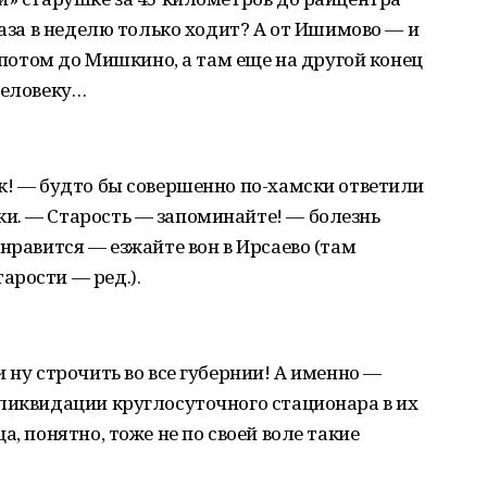
раза в неделю только ходит? А от Ишимово — и
, потом до Мишкино, а там еще на другой конец
человеку…
к! — будто бы совершенно по-хамски ответили
и. — Старость — запоминайте! — болезнь
нравится — езжайте вон в Ирсаево (там
арости — ред.).
 ну строчить во все губернии! А именно —
ликвидации круглосуточного стационара в их
а, понятно, тоже не по своей воле такие