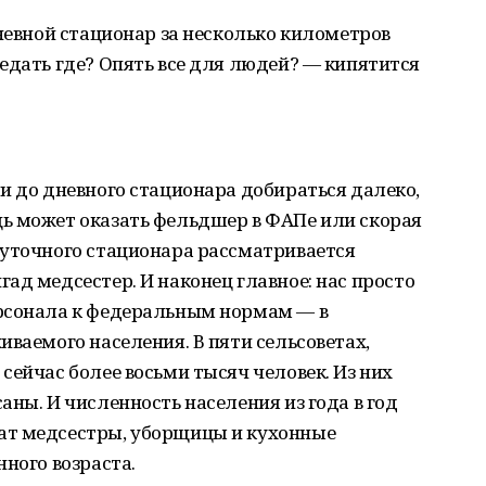
дневной стационар за несколько километров
едать где? Опять все для людей? — кипятится
и до дневного стационара добираться далеко,
ь может оказать фельдшер в ФАПе или скорая
суточного стационара рассматривается
ад медсестер. И наконец главное: нас просто
рсонала к федеральным нормам — в
иваемого населения. В пяти сельсоветах,
сейчас более восьми тысяч человек. Из них
аны. И численность населения из года в год
ат медсестры, уборщицы и кухонные
нного возраста.