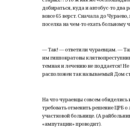
добираться, куда и автобус-то два 
вовсе 65 верст. Сначала до Чураево
поселка на чем-то ехать больному 
— Так! — ответили чураевцам. — Та
им гиппократовы клятвопреступник
темная и лечению не поддается! Не 
расположен так называемый Дом ст
На что чураевцы совсем обиделись и
требовать отменить решение ЦРБ о 
участковой больнице. (А райбольниц
«ампутации» проводит).