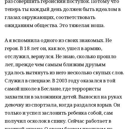
раз совершить геройский поступок. Потому что
теперь ты каждый день должен быть идеалом в
глазах окружающих, соответствовать
ожиданиям общества. Это тяжелая ноша.
А я вспомнила одного из своих знакомых. Не
героя. В 18 лет он, как все, ушел в армию,
отслужил, вернулся. Не знаю, сколько прошло
лет, прежде чем самым близким друзьям
удалось вытянуть из него несколько скупых слов.
Служил в спецназе. В 2003 году оказался в той
самой школе в Беслане, где террористы
захватили в заложники детей. Выносил на руках
девочку из спортзала, когда раздался взрыв. Он
только и успел заслонить ребенка собой, сам
получил осколок в спину. Сейчас работает в
частной охране. О своем боевом прошлом по-