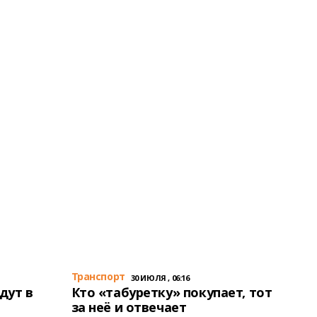
Транспорт
30 ИЮЛЯ , 06:16
дут в
Кто «табуретку» покупает, тот
за неё и отвечает