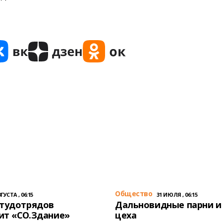
Общество
ГУСТА , 06:15
31 ИЮЛЯ , 06:15
студотрядов
Дальновидные парни и
ит «СО.Здание»
цеха