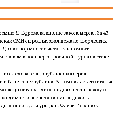
емию Д. Ефремова вполне закономерно. За 43
нских СМИ он реализовал немало творческих
. До сих пор многие читатели помнят
ым словом в постперестроечной журналистике.
т-исследователь, опубликовав серию
 и балета республики. Запомнилась его статья
 Башкортостан», где он поднял очень важную
еобходимости воспитания молодежи, в
нды нашей культуры, как Файзи Гаскаров.