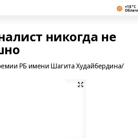
+18 °С
Облач
алист никогда не
шно
премии РБ имени Шагита Худайбердина/