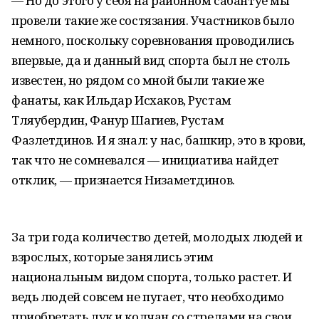
— Но до этого у себя на районном сабантуе мы
провели такие же состязания. Участников было
немного, поскольку соревнования проводились
впервые, да и данный вид спорта был не столь
известен, но рядом со мной были такие же
фанаты, как Ильдар Исхаков, Рустам
Тляубердин, Фанур Шагиев, Рустам
Фазлетдинов. И я знал: у нас, башкир, это в крови,
так что не сомневался — инициатива найдет
отклик, — признается Низаметдинов.
За три года количество детей, молодых людей и
взрослых, которые занялись этим
национальным видом спорта, только растет. И
ведь людей совсем не пугает, что необходимо
приобретать лук и колчан со стрелами на свои