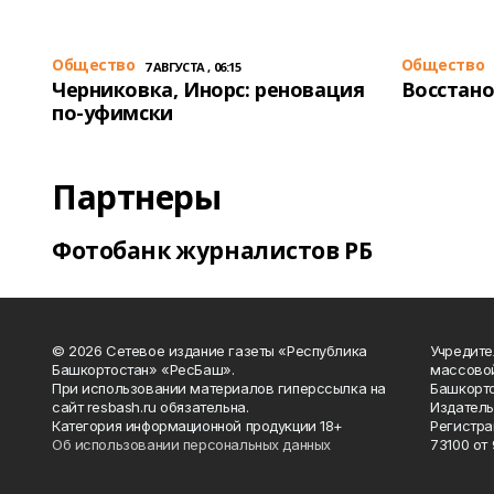
Общество
Общество
7 АВГУСТА , 06:15
Черниковка, Инорс: реновация
Восстано
по-уфимски
Партнеры
Фотобанк журналистов РБ
© 2026 Сетевое издание газеты «Республика
Учредите
Башкортостан» «РесБаш».
массово
При использовании материалов гиперссылка на
Башкорто
сайт resbash.ru обязательна.
Издатель
Категория информационной продукции 18+
Регистра
Об использовании персональных данных
73100 от 