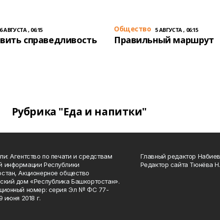
Общество
6 АВГУСТА , 06:15
5 АВГУСТА , 06:15
вить справедливость
Правильный маршрут
Рубрика "Еда и напитки"
ли: Агентство по печати и средствам
Главный редактор Набиева
й информации Республики
Редактор сайта Тюнёва Н.
стан, Акционерное общество
ский дом «Республика Башкортостан».
ционный номер: серия Эл № ФС 77-
9 июня 2018 г.