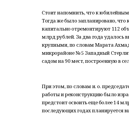
Стоит напомнить, что к юбилейным 
Тогда же было запланировано, что к
капитально отремонтируют 112 объе
млрд рублей. За два года удалось в
крупными, по словам Марата Ахмад
микрорайоне № 5 Западный Стерлит
садом на 90 мест, построенную в се
При этом, по словам и. о. председат
работы и реконструкцию было израс
предстоит освоить еще более 14 млр
последующих годах планируется вы