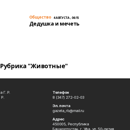
Общество
4 АВГУСТА , 06:15
Дедушка и мечеть
Рубрика "Животные"
 Г. Р.
Телефон
 Р.
8 (347) 272-02-03
Эл. почта
gazeta_rb@mail.ru
Адрес
450005, Республика
Башкортостан, г. Уфа, ул. 50-летия